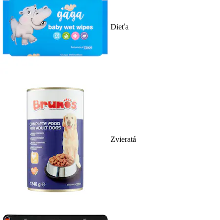
Dieťa
Zvieratá