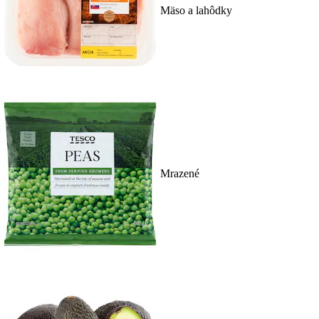
Mäso a lahôdky
Mrazené