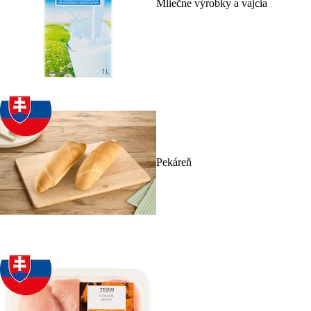
Mliečne výrobky a vajcia
Pekáreň