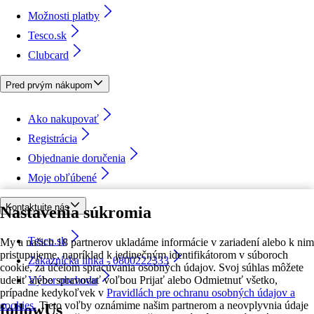
Možnosti platby
Tesco.sk
Clubcard
Pred prvým nákupom
Ako nakupovať
Registrácia
Objednanie doručenia
Moje obľúbené
Kontaktujte nás
Nastavenia súkromia
Tesco.sk
My a našich 18 partnerov ukladáme informácie v zariadení alebo k nim
pristupujeme, napríklad k jedinečným identifikátorom v súboroch
Zákaznícka linka - 0800222333
cookie, za účelom spracúvania osobných údajov. Svoj súhlas môžete
udeliť alebo spravovať voľbou Prijať alebo Odmietnuť všetko,
Výber obchodu
prípadne kedykoľvek v
Pravidlách pre ochranu osobných údajov a
cookies.
Tieto voľby oznámime našim partnerom a neovplyvnia údaje
followUs