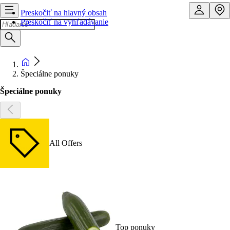
Preskočiť na hlavný obsah
Preskočiť na vyhľadávanie
Špeciálne ponuky
Špeciálne ponuky
All Offers
Top ponuky