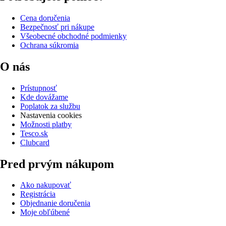
Cena doručenia
Bezpečnosť pri nákupe
Všeobecné obchodné podmienky
Ochrana súkromia
O nás
Prístupnosť
Kde dovážame
Poplatok za službu
Nastavenia cookies
Možnosti platby
Tesco.sk
Clubcard
Pred prvým nákupom
Ako nakupovať
Registrácia
Objednanie doručenia
Moje obľúbené