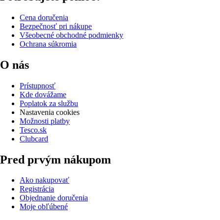
Cena doručenia
Bezpečnosť pri nákupe
Všeobecné obchodné podmienky
Ochrana súkromia
O nás
Prístupnosť
Kde dovážame
Poplatok za službu
Nastavenia cookies
Možnosti platby
Tesco.sk
Clubcard
Pred prvým nákupom
Ako nakupovať
Registrácia
Objednanie doručenia
Moje obľúbené