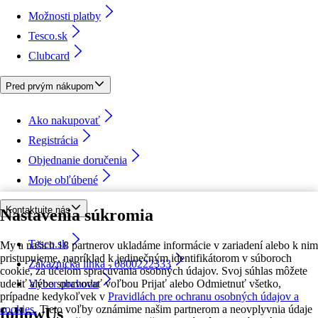
Možnosti platby
Tesco.sk
Clubcard
Pred prvým nákupom
Ako nakupovať
Registrácia
Objednanie doručenia
Moje obľúbené
Kontaktujte nás
Nastavenia súkromia
Tesco.sk
My a našich 18 partnerov ukladáme informácie v zariadení alebo k nim
pristupujeme, napríklad k jedinečným identifikátorom v súboroch
Zákaznícka linka - 0800222333
cookie, za účelom spracúvania osobných údajov. Svoj súhlas môžete
udeliť alebo spravovať voľbou Prijať alebo Odmietnuť všetko,
Výber obchodu
prípadne kedykoľvek v
Pravidlách pre ochranu osobných údajov a
cookies.
Tieto voľby oznámime našim partnerom a neovplyvnia údaje
followUs