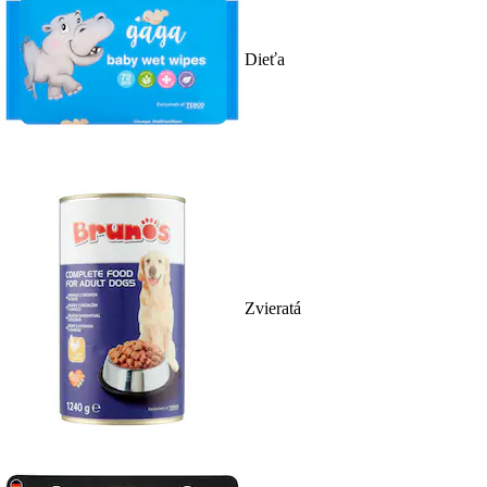
Dieťa
Zvieratá