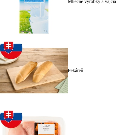
Mliečne výrobky a vajcia
Pekáreň