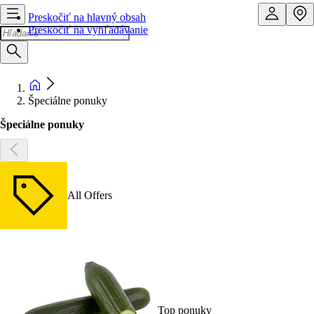
Preskočiť na hlavný obsah
Preskočiť na vyhľadávanie
Špeciálne ponuky
Špeciálne ponuky
All Offers
Top ponuky