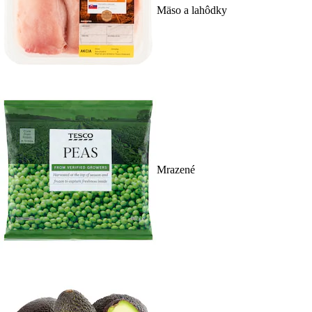
Mäso a lahôdky
Mrazené