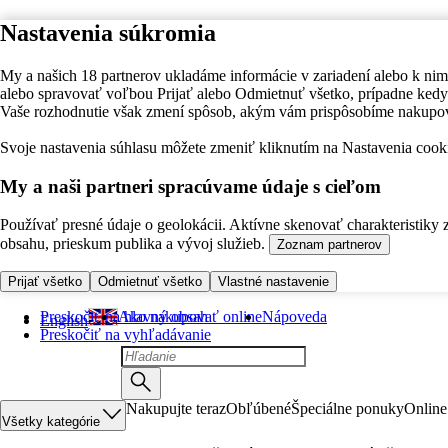
Nastavenia súkromia
My a našich 18 partnerov ukladáme informácie v zariadení alebo k nim
alebo spravovať voľbou Prijať alebo Odmietnuť všetko, prípadne ke
Vaše rozhodnutie však zmení spôsob, akým vám prispôsobíme nakupo
Svoje nastavenia súhlasu môžete zmeniť kliknutím na Nastavenia cooki
My a naši partneri spracúvame údaje s cieľom
Používať presné údaje o geolokácii. Aktívne skenovať charakteristiky 
obsahu, prieskum publika a vývoj služieb.
Zoznam partnerov
Prijať všetko
Odmietnuť všetko
Vlastné nastavenie
Preskočiť na hlavný obsah
Ako nakupovať online
Nápoveda
English
Preskočiť na vyhľadávanie
Nakupujte teraz
Obľúbené
Špeciálne ponuky
Online
Všetky kategórie