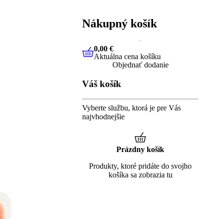
Nákupný košík
0,00 €
Aktuálna cena košíku
0,00 €
Aktuálna cena košíku
Objednať dodanie
Váš košík
Vyberte službu, ktorá je pre Vás
najvhodnejšie
Prázdny košík
Produkty, ktoré pridáte do svojho
košíka sa zobrazia tu