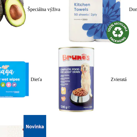
Špeciálna výživa
Dom
Dieťa
Zvieratá