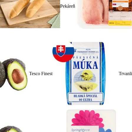
Pekáreň
Tesco Finest
Trvanl