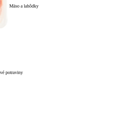
Mäso a lahôdky
ivé potraviny