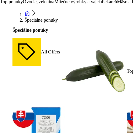
Top ponuky
Ovocie, zelenina
Mliečne výrobky a vajcia
Pekáreň
Mäso a 
Špeciálne ponuky
Špeciálne ponuky
All Offers
To