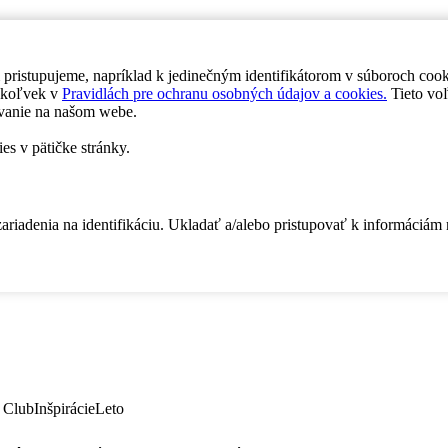
 pristupujeme, napríklad k jedinečným identifikátorom v súboroch coo
dykoľvek v
Pravidlách pre ochranu osobných údajov a cookies.
Tieto voľ
vanie na našom webe.
es v pätičke stránky.
zariadenia na identifikáciu. Ukladať a/alebo pristupovať k informáciám
 Club
Inšpirácie
Leto