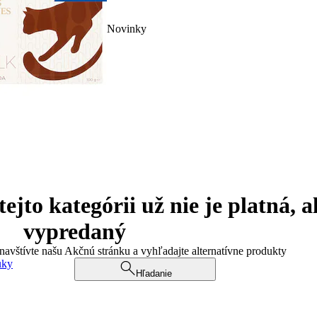
Novinky
jto kategórii už nie je platná, a
vypredaný
 navštívte našu Akčnú stránku a vyhľadajte alternatívne produkty
uky
Hľadanie