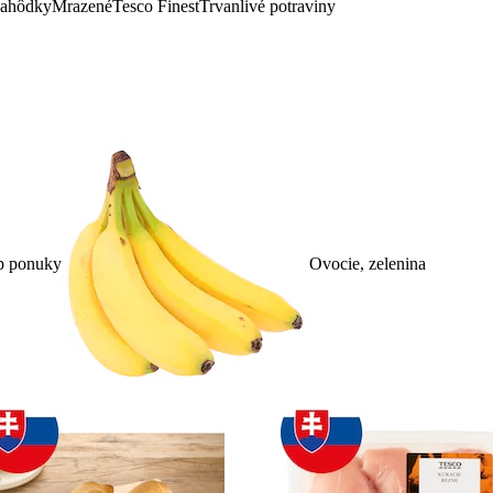
lahôdky
Mrazené
Tesco Finest
Trvanlivé potraviny
p ponuky
Ovocie, zelenina