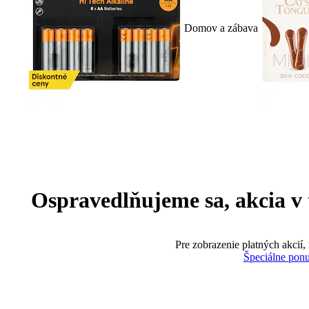
Domov a zábava
Ospravedlňujeme sa, akcia v te
Pre zobrazenie platných akcií,
Špeciálne pon