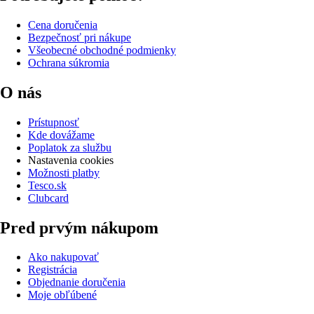
Cena doručenia
Bezpečnosť pri nákupe
Všeobecné obchodné podmienky
Ochrana súkromia
O nás
Prístupnosť
Kde dovážame
Poplatok za službu
Nastavenia cookies
Možnosti platby
Tesco.sk
Clubcard
Pred prvým nákupom
Ako nakupovať
Registrácia
Objednanie doručenia
Moje obľúbené