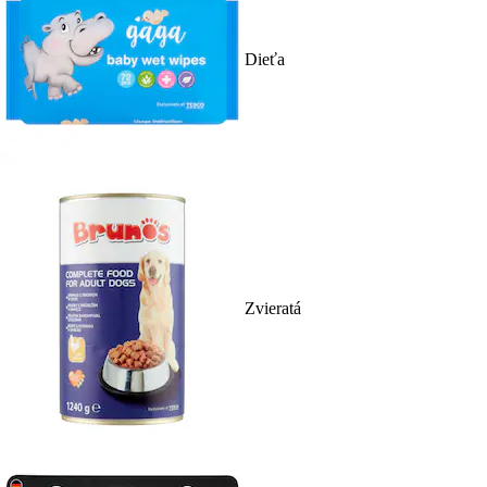
Dieťa
Zvieratá