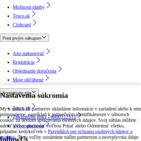
Možnosti platby
Tesco.sk
Clubcard
Pred prvým nákupom
Ako nakupovať
Registrácia
Objednanie doručenia
Moje obľúbené
Kontaktujte nás
Nastavenia súkromia
Tesco.sk
My a našich 18 partnerov ukladáme informácie v zariadení alebo k nim
pristupujeme, napríklad k jedinečným identifikátorom v súboroch
Zákaznícka linka - 0800222333
cookie, za účelom spracúvania osobných údajov. Svoj súhlas môžete
udeliť alebo spravovať voľbou Prijať alebo Odmietnuť všetko,
Výber obchodu
prípadne kedykoľvek v
Pravidlách pre ochranu osobných údajov a
cookies.
Tieto voľby oznámime našim partnerom a neovplyvnia údaje
followUs