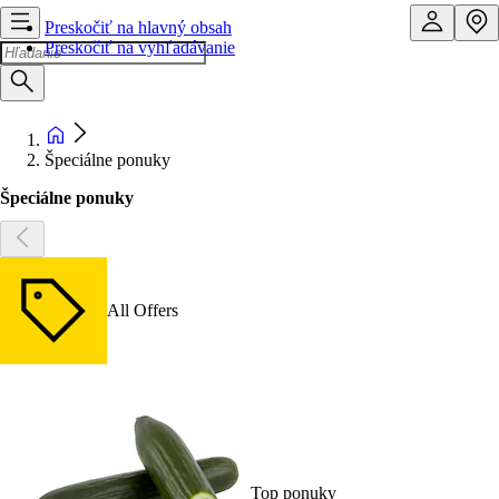
Preskočiť na hlavný obsah
Preskočiť na vyhľadávanie
Špeciálne ponuky
Špeciálne ponuky
All Offers
Top ponuky