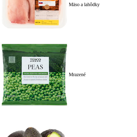
Mäso a lahôdky
Mrazené