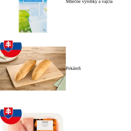
Mliečne výrobky a vajcia
Pekáreň