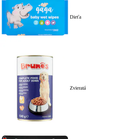
Dieťa
Zvieratá