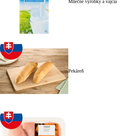
Mliečne výrobky a vajcia
Pekáreň