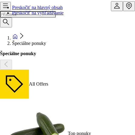
Preskočiť na hlavný obsah
Preskočiť na vyhľadávanie
Špeciálne ponuky
Špeciálne ponuky
All Offers
Top ponuky