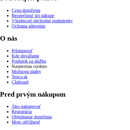
Cena doručenia
Bezpečnosť pri nákupe
Všeobecné obchodné podmienky
Ochrana súkromia
O nás
Prístupnosť
Kde dovážame
Poplatok za službu
Nastavenia cookies
Možnosti platby
Tesco.sk
Clubcard
Pred prvým nákupom
Ako nakupovať
Registrácia
Objednanie doručenia
Moje obľúbené