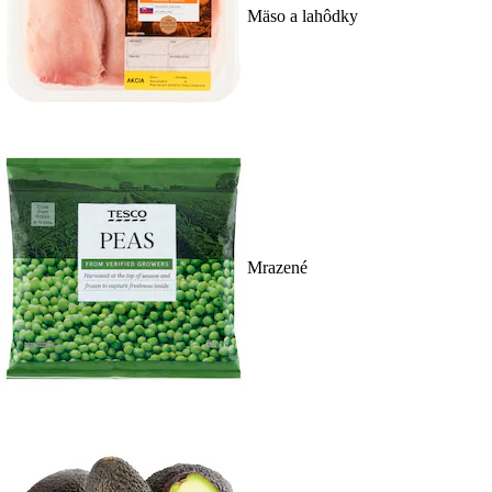
Mäso a lahôdky
Mrazené