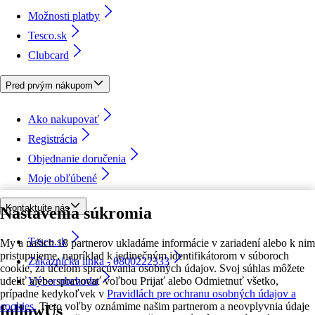
Možnosti platby
Tesco.sk
Clubcard
Pred prvým nákupom
Ako nakupovať
Registrácia
Objednanie doručenia
Moje obľúbené
Kontaktujte nás
Nastavenia súkromia
Tesco.sk
My a našich 18 partnerov ukladáme informácie v zariadení alebo k nim
pristupujeme, napríklad k jedinečným identifikátorom v súboroch
Zákaznícka linka - 0800222333
cookie, za účelom spracúvania osobných údajov. Svoj súhlas môžete
udeliť alebo spravovať voľbou Prijať alebo Odmietnuť všetko,
Výber obchodu
prípadne kedykoľvek v
Pravidlách pre ochranu osobných údajov a
cookies.
Tieto voľby oznámime našim partnerom a neovplyvnia údaje
followUs