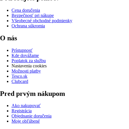
Cena doručenia
Bezpečnosť pri nákupe
Všeobecné obchodné podmienky
Ochrana súkromia
O nás
Prístupnosť
Kde dovážame
Poplatok za službu
Nastavenia cookies
Možnosti platby
Tesco.sk
Clubcard
Pred prvým nákupom
Ako nakupovať
Registrácia
Objednanie doručenia
Moje obľúbené