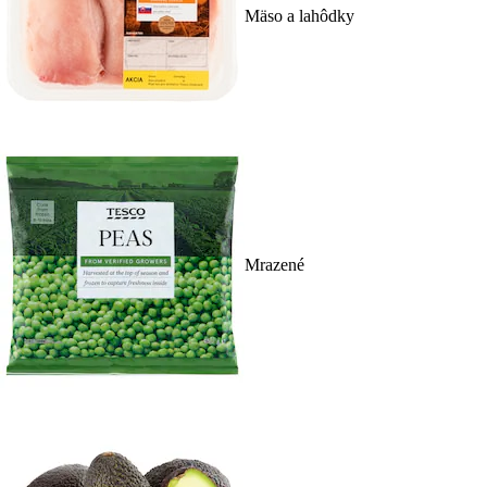
Mäso a lahôdky
Mrazené