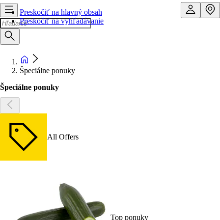
Preskočiť na hlavný obsah
Preskočiť na vyhľadávanie
Špeciálne ponuky
Špeciálne ponuky
All Offers
Top ponuky