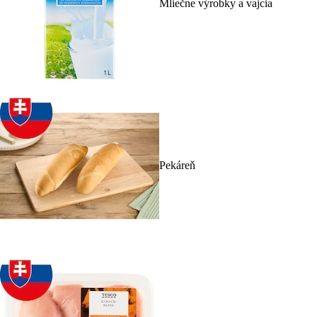
Mliečne výrobky a vajcia
Pekáreň