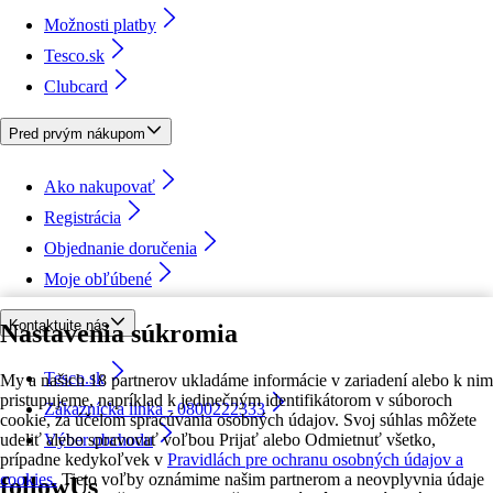
Možnosti platby
Tesco.sk
Clubcard
Pred prvým nákupom
Ako nakupovať
Registrácia
Objednanie doručenia
Moje obľúbené
Kontaktujte nás
Nastavenia súkromia
Tesco.sk
My a našich 18 partnerov ukladáme informácie v zariadení alebo k nim
pristupujeme, napríklad k jedinečným identifikátorom v súboroch
Zákaznícka linka - 0800222333
cookie, za účelom spracúvania osobných údajov. Svoj súhlas môžete
udeliť alebo spravovať voľbou Prijať alebo Odmietnuť všetko,
Výber obchodu
prípadne kedykoľvek v
Pravidlách pre ochranu osobných údajov a
cookies.
Tieto voľby oznámime našim partnerom a neovplyvnia údaje
followUs