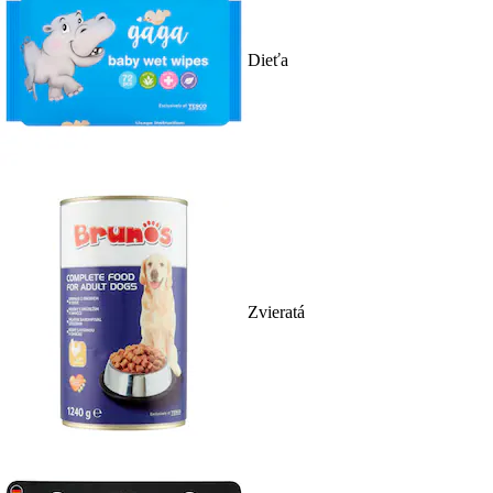
Dieťa
Zvieratá