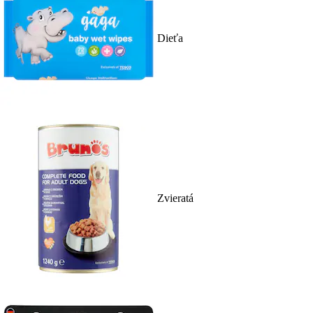
Dieťa
Zvieratá