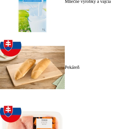
Mliečne výrobky a vajcia
Pekáreň