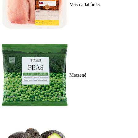
Mäso a lahôdky
Mrazené