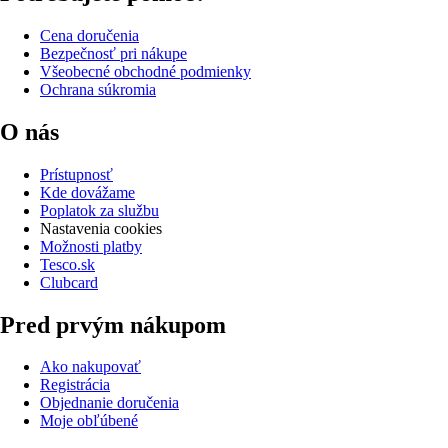
Cena doručenia
Bezpečnosť pri nákupe
Všeobecné obchodné podmienky
Ochrana súkromia
O nás
Prístupnosť
Kde dovážame
Poplatok za službu
Nastavenia cookies
Možnosti platby
Tesco.sk
Clubcard
Pred prvým nákupom
Ako nakupovať
Registrácia
Objednanie doručenia
Moje obľúbené