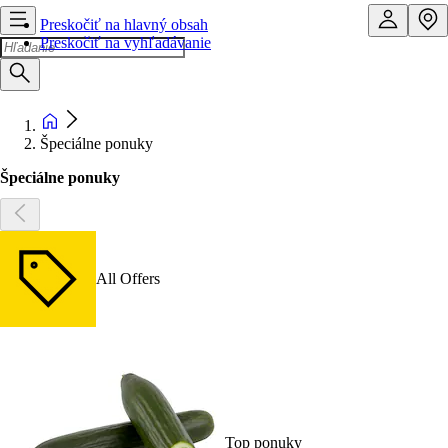
Preskočiť na hlavný obsah
Preskočiť na vyhľadávanie
Špeciálne ponuky
Špeciálne ponuky
All Offers
Top ponuky