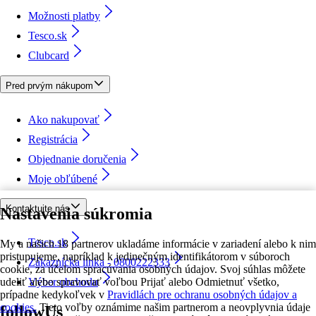
Možnosti platby
Tesco.sk
Clubcard
Pred prvým nákupom
Ako nakupovať
Registrácia
Objednanie doručenia
Moje obľúbené
Kontaktujte nás
Nastavenia súkromia
Tesco.sk
My a našich 18 partnerov ukladáme informácie v zariadení alebo k nim
pristupujeme, napríklad k jedinečným identifikátorom v súboroch
Zákaznícka linka - 0800222333
cookie, za účelom spracúvania osobných údajov. Svoj súhlas môžete
udeliť alebo spravovať voľbou Prijať alebo Odmietnuť všetko,
Výber obchodu
prípadne kedykoľvek v
Pravidlách pre ochranu osobných údajov a
cookies.
Tieto voľby oznámime našim partnerom a neovplyvnia údaje
followUs