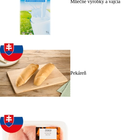
Mliečne výrobky a vajcia
Pekáreň