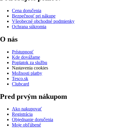
Cena doručenia
Bezpečnosť pri nákupe
Všeobecné obchodné podmienky
Ochrana súkromia
O nás
Prístupnosť
Kde dovážame
Poplatok za službu
Nastavenia cookies
Možnosti platby
Tesco.sk
Clubcard
Pred prvým nákupom
Ako nakupovať
Registrácia
Objednanie doručenia
Moje obľúbené