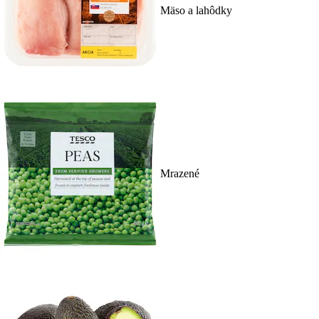
Mäso a lahôdky
Mrazené