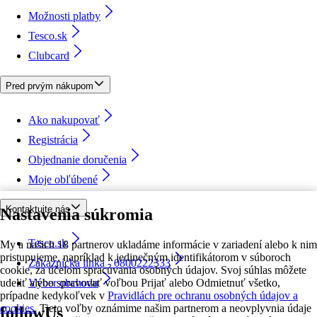
Možnosti platby
Tesco.sk
Clubcard
Pred prvým nákupom
Ako nakupovať
Registrácia
Objednanie doručenia
Moje obľúbené
Kontaktujte nás
Nastavenia súkromia
Tesco.sk
My a našich 18 partnerov ukladáme informácie v zariadení alebo k nim
pristupujeme, napríklad k jedinečným identifikátorom v súboroch
Zákaznícka linka - 0800222333
cookie, za účelom spracúvania osobných údajov. Svoj súhlas môžete
udeliť alebo spravovať voľbou Prijať alebo Odmietnuť všetko,
Výber obchodu
prípadne kedykoľvek v
Pravidlách pre ochranu osobných údajov a
cookies.
Tieto voľby oznámime našim partnerom a neovplyvnia údaje
followUs