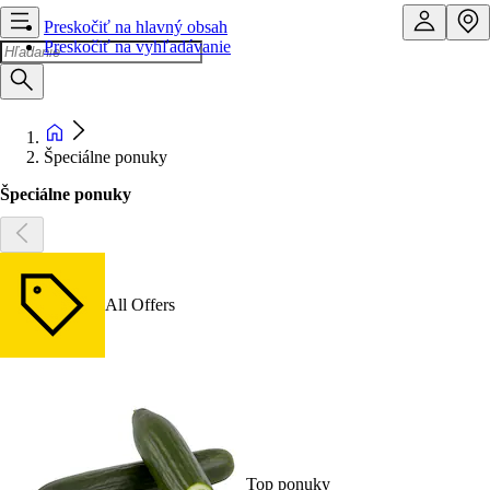
Preskočiť na hlavný obsah
Preskočiť na vyhľadávanie
Špeciálne ponuky
Špeciálne ponuky
All Offers
Top ponuky