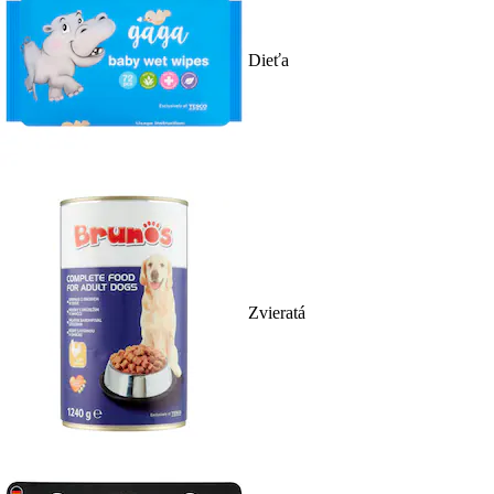
Dieťa
Zvieratá