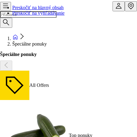
Preskočiť na hlavný obsah
Preskočiť na vyhľadávanie
Špeciálne ponuky
Špeciálne ponuky
All Offers
Top ponuky