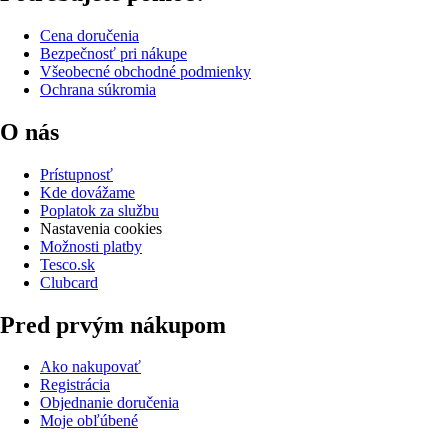
Cena doručenia
Bezpečnosť pri nákupe
Všeobecné obchodné podmienky
Ochrana súkromia
O nás
Prístupnosť
Kde dovážame
Poplatok za službu
Nastavenia cookies
Možnosti platby
Tesco.sk
Clubcard
Pred prvým nákupom
Ako nakupovať
Registrácia
Objednanie doručenia
Moje obľúbené