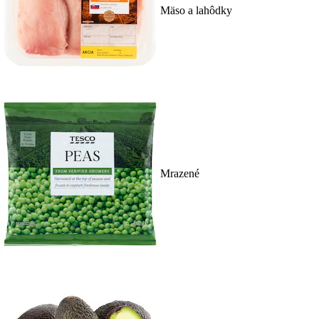
Mäso a lahôdky
Mrazené