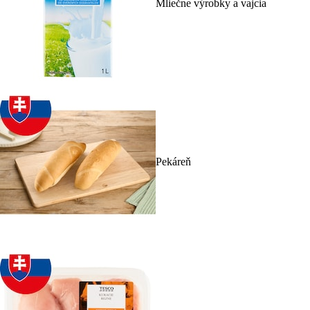
Mliečne výrobky a vajcia
Pekáreň