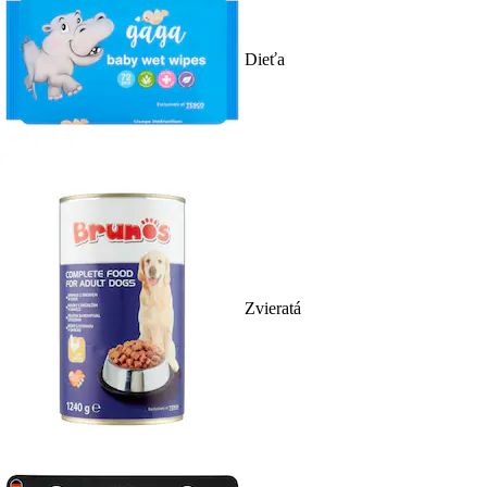
Dieťa
Zvieratá