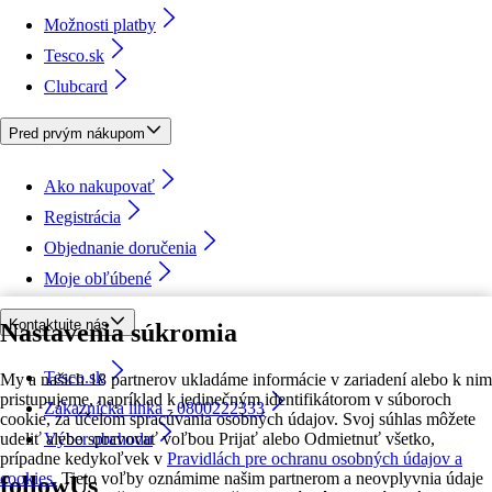
Možnosti platby
Tesco.sk
Clubcard
Pred prvým nákupom
Ako nakupovať
Registrácia
Objednanie doručenia
Moje obľúbené
Kontaktujte nás
Nastavenia súkromia
Tesco.sk
My a našich 18 partnerov ukladáme informácie v zariadení alebo k nim
pristupujeme, napríklad k jedinečným identifikátorom v súboroch
Zákaznícka linka - 0800222333
cookie, za účelom spracúvania osobných údajov. Svoj súhlas môžete
udeliť alebo spravovať voľbou Prijať alebo Odmietnuť všetko,
Výber obchodu
prípadne kedykoľvek v
Pravidlách pre ochranu osobných údajov a
cookies.
Tieto voľby oznámime našim partnerom a neovplyvnia údaje
followUs