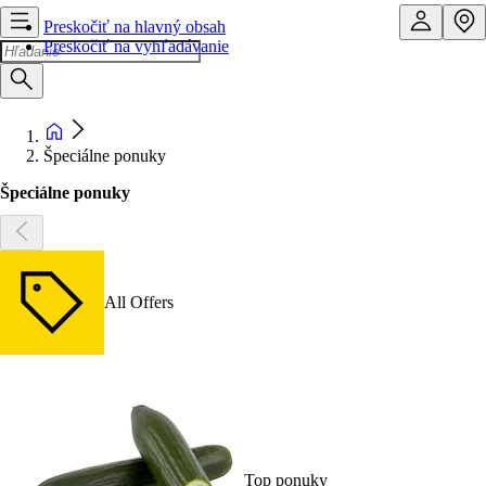
Preskočiť na hlavný obsah
Preskočiť na vyhľadávanie
Špeciálne ponuky
Špeciálne ponuky
All Offers
Top ponuky