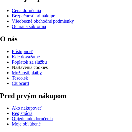
Cena doručenia
Bezpečnosť pri nákupe
Všeobecné obchodné podmienky
Ochrana súkromia
O nás
Prístupnosť
Kde dovážame
Poplatok za službu
Nastavenia cookies
Možnosti platby
Tesco.sk
Clubcard
Pred prvým nákupom
Ako nakupovať
Registrácia
Objednanie doručenia
Moje obľúbené