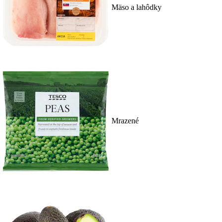
Mäso a lahôdky
Mrazené