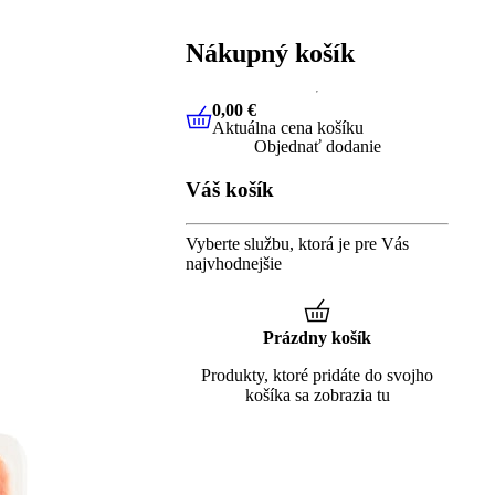
Nákupný košík
0,00 €
Aktuálna cena košíku
0,00 €
Aktuálna cena košíku
Objednať dodanie
Váš košík
Vyberte službu, ktorá je pre Vás
najvhodnejšie
Prázdny košík
Produkty, ktoré pridáte do svojho
košíka sa zobrazia tu