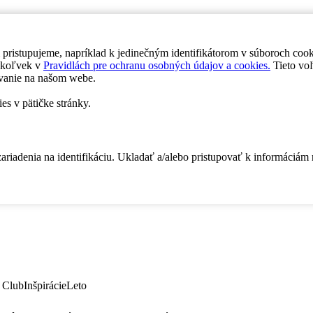
 pristupujeme, napríklad k jedinečným identifikátorom v súboroch coo
dykoľvek v
Pravidlách pre ochranu osobných údajov a cookies.
Tieto voľ
vanie na našom webe.
es v pätičke stránky.
zariadenia na identifikáciu. Ukladať a/alebo pristupovať k informáciám
 Club
Inšpirácie
Leto