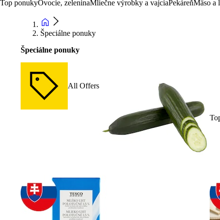
Top ponuky
Ovocie, zelenina
Mliečne výrobky a vajcia
Pekáreň
Mäso a 
Špeciálne ponuky
Špeciálne ponuky
All Offers
To