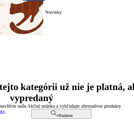
Novinky
jto kategórii už nie je platná, a
vypredaný
 navštívte našu Akčnú stránku a vyhľadajte alternatívne produkty
uky
Hľadanie