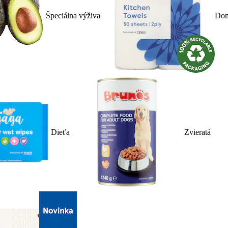
Špeciálna výživa
Dom
Dieťa
Zvieratá