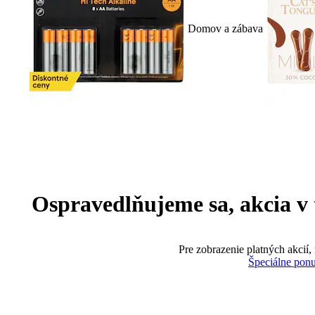
Domov a zábava
Ospravedlňujeme sa, akcia v te
Pre zobrazenie platných akcií,
Špeciálne pon