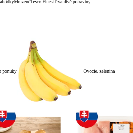
lahôdky
Mrazené
Tesco Finest
Trvanlivé potraviny
p ponuky
Ovocie, zelenina