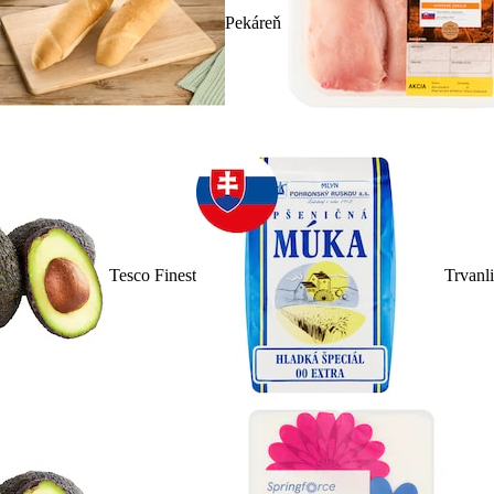
Pekáreň
Tesco Finest
Trvanl