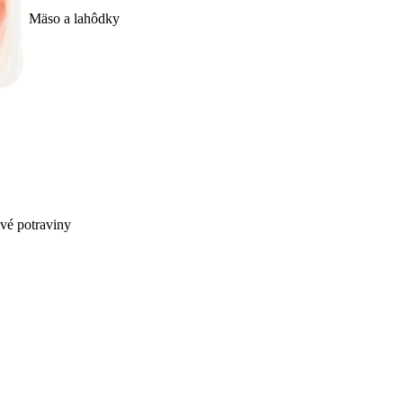
Mäso a lahôdky
ivé potraviny