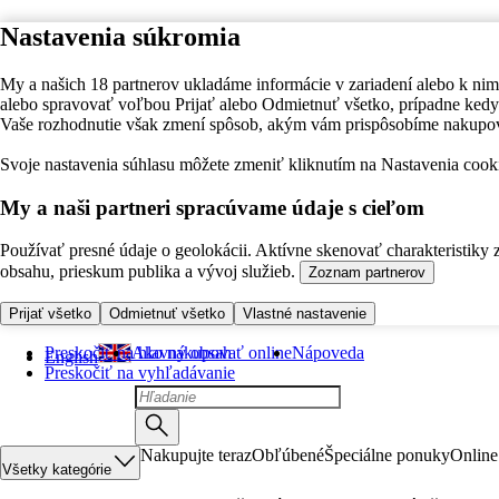
Nastavenia súkromia
My a našich 18 partnerov ukladáme informácie v zariadení alebo k nim
alebo spravovať voľbou Prijať alebo Odmietnuť všetko, prípadne ke
Vaše rozhodnutie však zmení spôsob, akým vám prispôsobíme nakupo
Svoje nastavenia súhlasu môžete zmeniť kliknutím na Nastavenia cooki
My a naši partneri spracúvame údaje s cieľom
Používať presné údaje o geolokácii. Aktívne skenovať charakteristiky 
obsahu, prieskum publika a vývoj služieb.
Zoznam partnerov
Prijať všetko
Odmietnuť všetko
Vlastné nastavenie
Preskočiť na hlavný obsah
Ako nakupovať online
Nápoveda
English
Preskočiť na vyhľadávanie
Nakupujte teraz
Obľúbené
Špeciálne ponuky
Online
Všetky kategórie