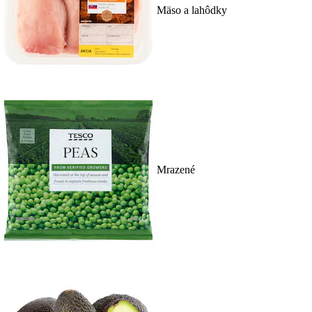
Mäso a lahôdky
Mrazené