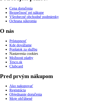
Cena doručenia
Bezpečnosť pri nákupe
Všeobecné obchodné podmienky
Ochrana súkromia
O nás
Prístupnosť
Kde dovážame
Poplatok za službu
Nastavenia cookies
Možnosti platby
Tesco.sk
Clubcard
Pred prvým nákupom
Ako nakupovať
Registrácia
Objednanie doručenia
Moje obľúbené