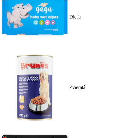
Dieťa
Zvieratá