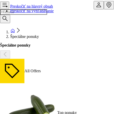
Preskočiť na hlavný obsah
Preskočiť na vyhľadávanie
Špeciálne ponuky
Špeciálne ponuky
All Offers
Top ponuky