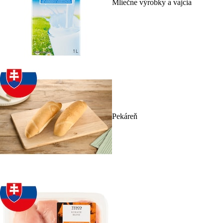
Mliečne výrobky a vajcia
Pekáreň