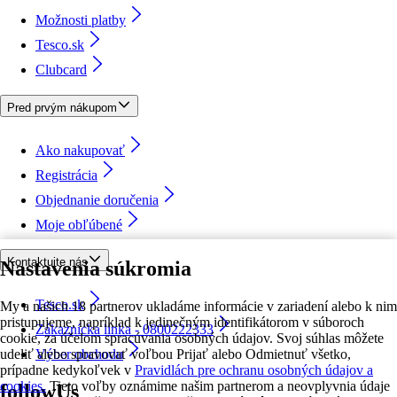
Možnosti platby
Tesco.sk
Clubcard
Pred prvým nákupom
Ako nakupovať
Registrácia
Objednanie doručenia
Moje obľúbené
Kontaktujte nás
Nastavenia súkromia
Tesco.sk
My a našich 18 partnerov ukladáme informácie v zariadení alebo k nim
pristupujeme, napríklad k jedinečným identifikátorom v súboroch
Zákaznícka linka - 0800222333
cookie, za účelom spracúvania osobných údajov. Svoj súhlas môžete
udeliť alebo spravovať voľbou Prijať alebo Odmietnuť všetko,
Výber obchodu
prípadne kedykoľvek v
Pravidlách pre ochranu osobných údajov a
cookies.
Tieto voľby oznámime našim partnerom a neovplyvnia údaje
followUs