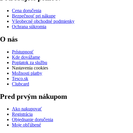
Cena doručenia
Bezpečnosť pri nákupe
Všeobecné obchodné podmienky
Ochrana súkromia
O nás
Prístupnosť
Kde dovážame
Poplatok za službu
Nastavenia cookies
Možnosti platby
Tesco.sk
Clubcard
Pred prvým nákupom
Ako nakupovať
Registrácia
Objednanie doručenia
Moje obľúbené