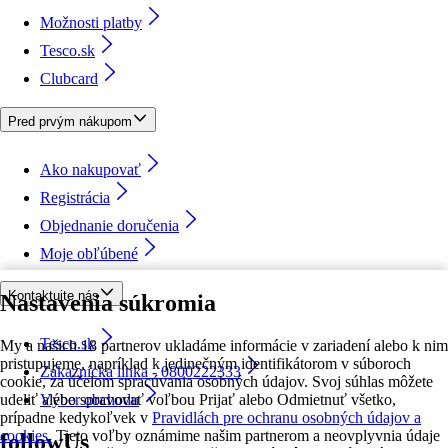
Možnosti platby
Tesco.sk
Clubcard
Pred prvým nákupom
Ako nakupovať
Registrácia
Objednanie doručenia
Moje obľúbené
Kontaktujte nás
Nastavenia súkromia
Tesco.sk
My a našich 18 partnerov ukladáme informácie v zariadení alebo k nim
pristupujeme, napríklad k jedinečným identifikátorom v súboroch
Zákaznícka linka - 0800222333
cookie, za účelom spracúvania osobných údajov. Svoj súhlas môžete
udeliť alebo spravovať voľbou Prijať alebo Odmietnuť všetko,
Výber obchodu
prípadne kedykoľvek v
Pravidlách pre ochranu osobných údajov a
cookies.
Tieto voľby oznámime našim partnerom a neovplyvnia údaje
followUs