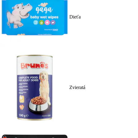
Dieťa
Zvieratá