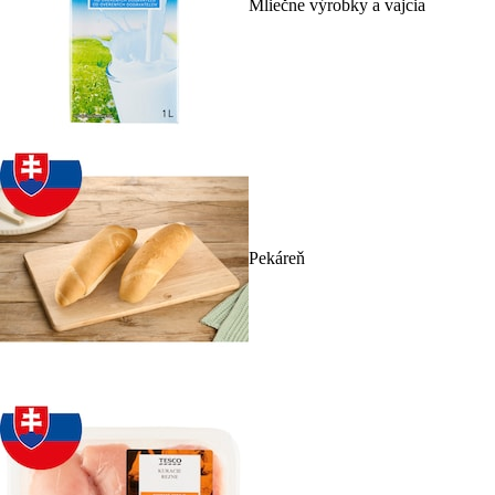
Mliečne výrobky a vajcia
Pekáreň