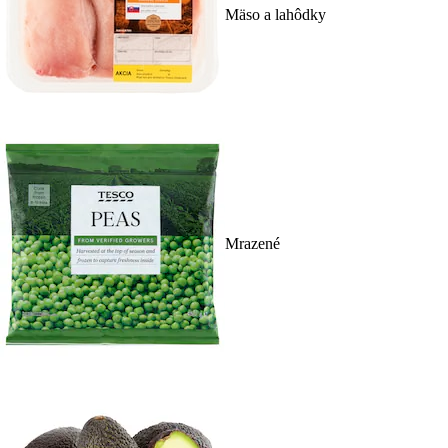
Mäso a lahôdky
Mrazené