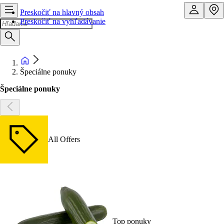
Preskočiť na hlavný obsah
Preskočiť na vyhľadávanie
Špeciálne ponuky
Špeciálne ponuky
All Offers
Top ponuky