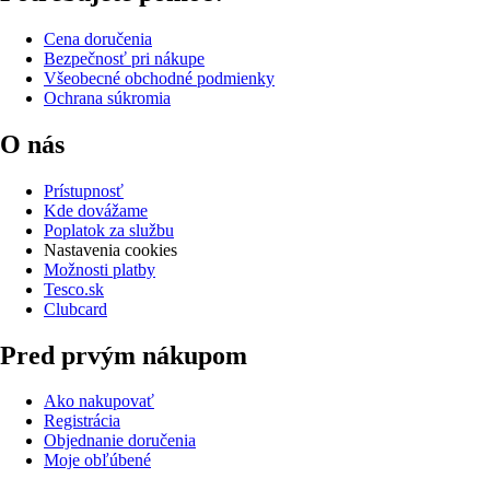
Cena doručenia
Bezpečnosť pri nákupe
Všeobecné obchodné podmienky
Ochrana súkromia
O nás
Prístupnosť
Kde dovážame
Poplatok za službu
Nastavenia cookies
Možnosti platby
Tesco.sk
Clubcard
Pred prvým nákupom
Ako nakupovať
Registrácia
Objednanie doručenia
Moje obľúbené