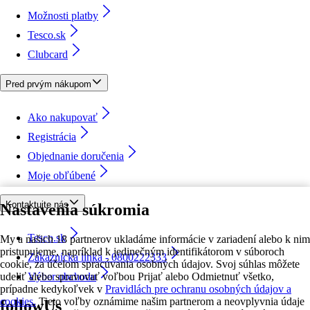
Možnosti platby
Tesco.sk
Clubcard
Pred prvým nákupom
Ako nakupovať
Registrácia
Objednanie doručenia
Moje obľúbené
Kontaktujte nás
Nastavenia súkromia
Tesco.sk
My a našich 18 partnerov ukladáme informácie v zariadení alebo k nim
pristupujeme, napríklad k jedinečným identifikátorom v súboroch
Zákaznícka linka - 0800222333
cookie, za účelom spracúvania osobných údajov. Svoj súhlas môžete
udeliť alebo spravovať voľbou Prijať alebo Odmietnuť všetko,
Výber obchodu
prípadne kedykoľvek v
Pravidlách pre ochranu osobných údajov a
cookies.
Tieto voľby oznámime našim partnerom a neovplyvnia údaje
followUs