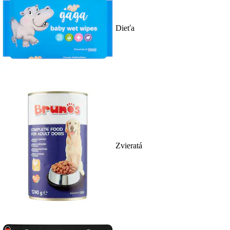
Dieťa
Zvieratá