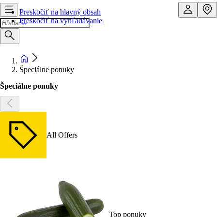
Preskočiť na hlavný obsah
Preskočiť na vyhľadávanie
Špeciálne ponuky
Špeciálne ponuky
All Offers
Top ponuky