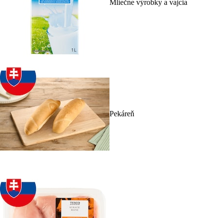
Mliečne výrobky a vajcia
Pekáreň