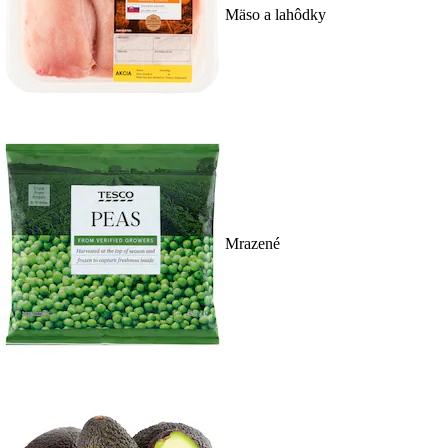
Mäso a lahôdky
Mrazené