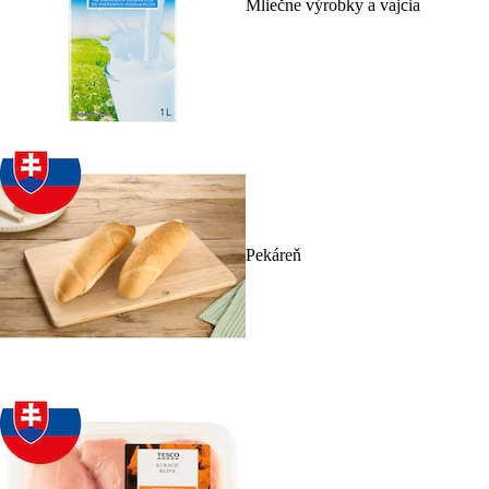
Mliečne výrobky a vajcia
Pekáreň