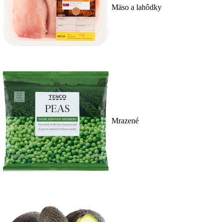
Mäso a lahôdky
Mrazené