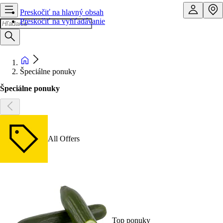
Preskočiť na hlavný obsah
Preskočiť na vyhľadávanie
Špeciálne ponuky
Špeciálne ponuky
All Offers
Top ponuky