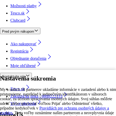
Možnosti platby
Tesco.sk
Clubcard
Pred prvým nákupom
Ako nakupovať
Registrácia
Objednanie doručenia
Moje obľúbené
Kontaktujte nás
Nastavenia súkromia
Tesco.sk
My a našich 18 partnerov ukladáme informácie v zariadení alebo k nim
pristupujeme, napríklad k jedinečným identifikátorom v súboroch
Zákaznícka linka - 0800222333
cookie, za účelom spracúvania osobných údajov. Svoj súhlas môžete
udeliť alebo spravovať voľbou Prijať alebo Odmietnuť všetko,
Výber obchodu
prípadne kedykoľvek v
Pravidlách pre ochranu osobných údajov a
cookies.
Tieto voľby oznámime našim partnerom a neovplyvnia údaje
followUs