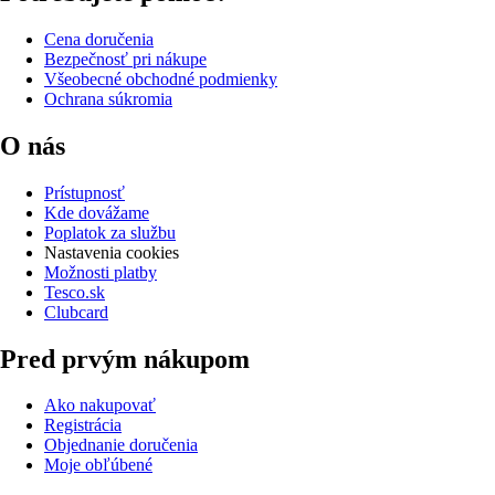
Cena doručenia
Bezpečnosť pri nákupe
Všeobecné obchodné podmienky
Ochrana súkromia
O nás
Prístupnosť
Kde dovážame
Poplatok za službu
Nastavenia cookies
Možnosti platby
Tesco.sk
Clubcard
Pred prvým nákupom
Ako nakupovať
Registrácia
Objednanie doručenia
Moje obľúbené