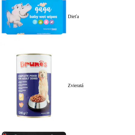
Dieťa
Zvieratá