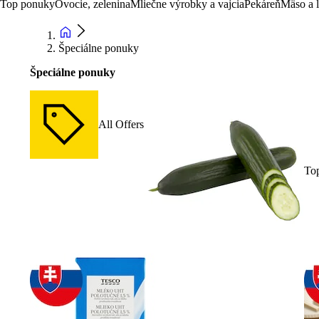
Top ponuky
Ovocie, zelenina
Mliečne výrobky a vajcia
Pekáreň
Mäso a 
Špeciálne ponuky
Špeciálne ponuky
All Offers
To