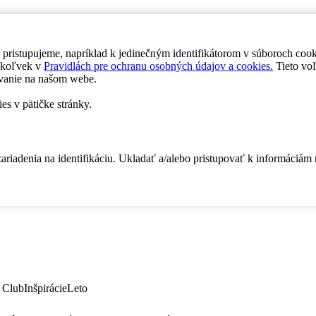
 pristupujeme, napríklad k jedinečným identifikátorom v súboroch coo
dykoľvek v
Pravidlách pre ochranu osobných údajov a cookies.
Tieto voľ
vanie na našom webe.
es v pätičke stránky.
zariadenia na identifikáciu. Ukladať a/alebo pristupovať k informáciám
 Club
Inšpirácie
Leto