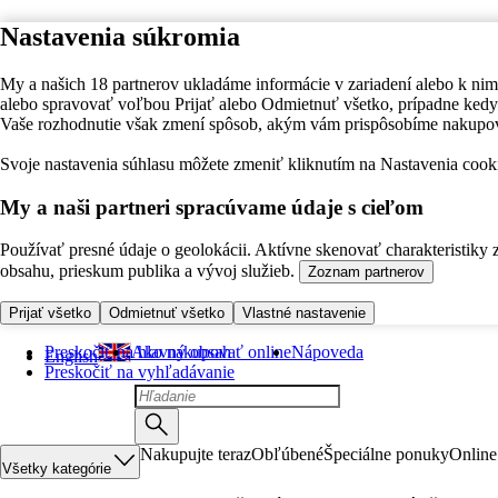
Nastavenia súkromia
My a našich 18 partnerov ukladáme informácie v zariadení alebo k nim
alebo spravovať voľbou Prijať alebo Odmietnuť všetko, prípadne ke
Vaše rozhodnutie však zmení spôsob, akým vám prispôsobíme nakupo
Svoje nastavenia súhlasu môžete zmeniť kliknutím na Nastavenia cooki
My a naši partneri spracúvame údaje s cieľom
Používať presné údaje o geolokácii. Aktívne skenovať charakteristiky 
obsahu, prieskum publika a vývoj služieb.
Zoznam partnerov
Prijať všetko
Odmietnuť všetko
Vlastné nastavenie
Preskočiť na hlavný obsah
Ako nakupovať online
Nápoveda
English
Preskočiť na vyhľadávanie
Nakupujte teraz
Obľúbené
Špeciálne ponuky
Online
Všetky kategórie