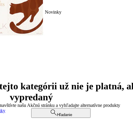
Novinky
jto kategórii už nie je platná, a
vypredaný
 navštívte našu Akčnú stránku a vyhľadajte alternatívne produkty
uky
Hľadanie