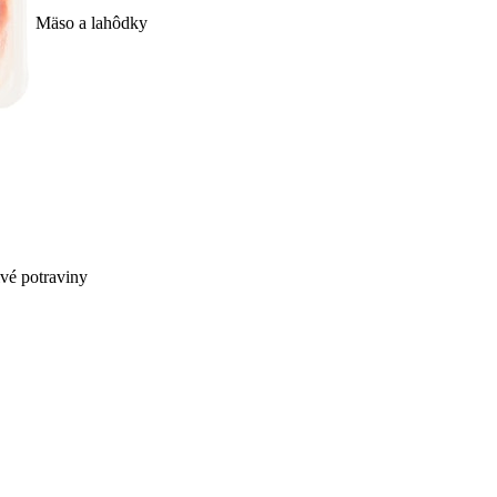
Mäso a lahôdky
ivé potraviny