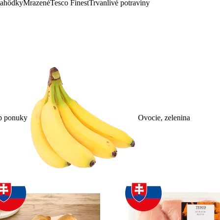
lahôdky
Mrazené
Tesco Finest
Trvanlivé potraviny
p ponuky
Ovocie, zelenina