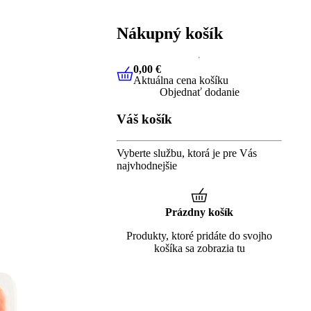
Nákupný košík
0,00 €
Aktuálna cena košíku
0,00 €
Aktuálna cena košíku
Objednať dodanie
Váš košík
Vyberte službu, ktorá je pre Vás
najvhodnejšie
Prázdny košík
Produkty, ktoré pridáte do svojho
košíka sa zobrazia tu