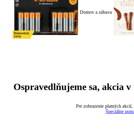
Domov a zábava
Ospravedlňujeme sa, akcia v te
Pre zobrazenie platných akcií,
Špeciálne pon