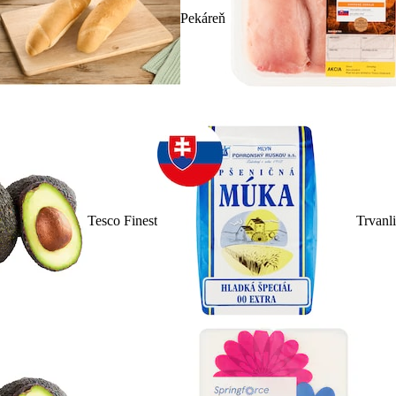
Pekáreň
Tesco Finest
Trvanl