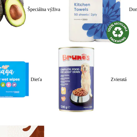
Špeciálna výživa
Dom
Dieťa
Zvieratá