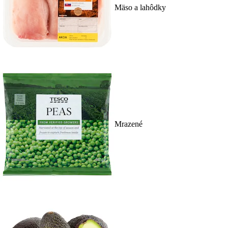
Mäso a lahôdky
Mrazené