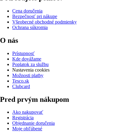
Cena doručenia
Bezpečnosť pri nákupe
Všeobecné obchodné podmienky
Ochrana súkromia
O nás
Prístupnosť
Kde dovážame
Poplatok za službu
Nastavenia cookies
Možnosti platby
Tesco.sk
Clubcard
Pred prvým nákupom
Ako nakupovať
Registrácia
Objednanie doručenia
Moje obľúbené