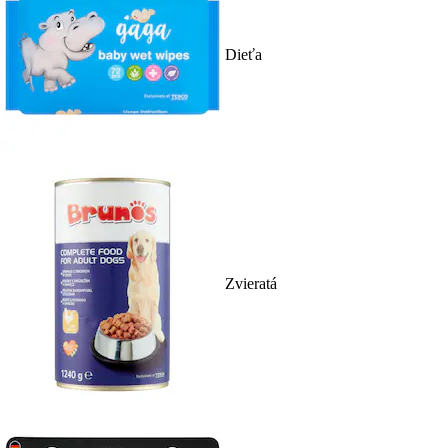
Dieťa
Zvieratá