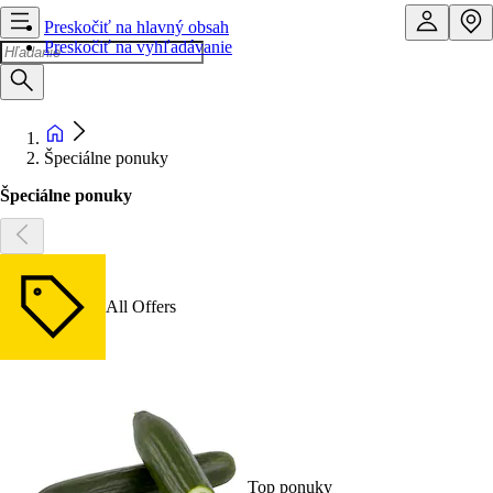
Preskočiť na hlavný obsah
Preskočiť na vyhľadávanie
Špeciálne ponuky
Špeciálne ponuky
All Offers
Top ponuky