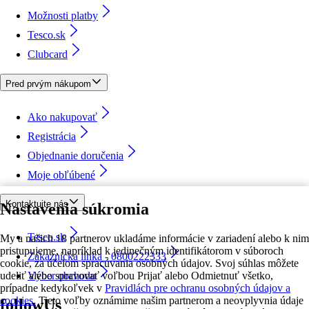
Možnosti platby
Tesco.sk
Clubcard
Pred prvým nákupom
Ako nakupovať
Registrácia
Objednanie doručenia
Moje obľúbené
Kontaktujte nás
Nastavenia súkromia
Tesco.sk
My a našich 18 partnerov ukladáme informácie v zariadení alebo k nim
pristupujeme, napríklad k jedinečným identifikátorom v súboroch
Zákaznícka linka - 0800222333
cookie, za účelom spracúvania osobných údajov. Svoj súhlas môžete
udeliť alebo spravovať voľbou Prijať alebo Odmietnuť všetko,
Výber obchodu
prípadne kedykoľvek v
Pravidlách pre ochranu osobných údajov a
cookies.
Tieto voľby oznámime našim partnerom a neovplyvnia údaje
followUs