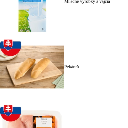
Mliečne výrobky a vajcia
Pekáreň