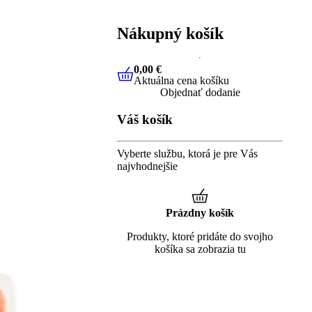
Nákupný košík
0,00 €
Aktuálna cena košíku
0,00 €
Aktuálna cena košíku
Objednať dodanie
Váš košík
Vyberte službu, ktorá je pre Vás
najvhodnejšie
Prázdny košík
Produkty, ktoré pridáte do svojho
košíka sa zobrazia tu