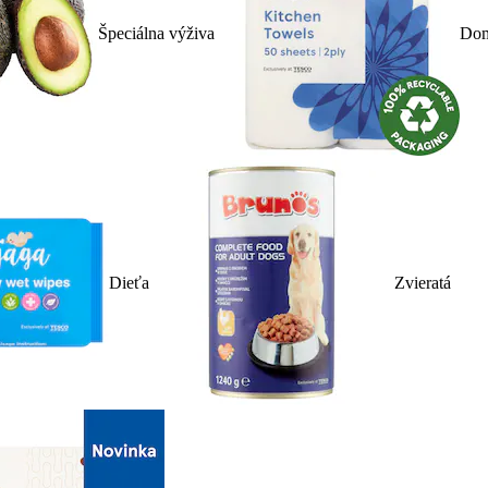
Špeciálna výživa
Dom
Dieťa
Zvieratá