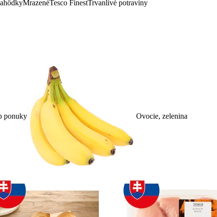
lahôdky
Mrazené
Tesco Finest
Trvanlivé potraviny
p ponuky
Ovocie, zelenina