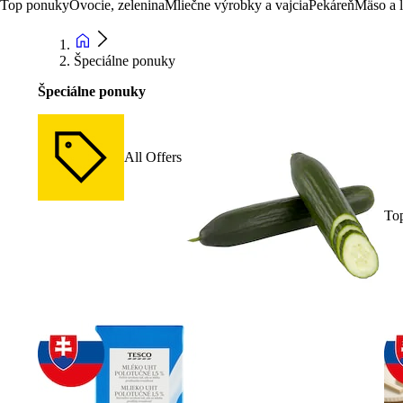
Top ponuky
Ovocie, zelenina
Mliečne výrobky a vajcia
Pekáreň
Mäso a 
Špeciálne ponuky
Špeciálne ponuky
All Offers
To