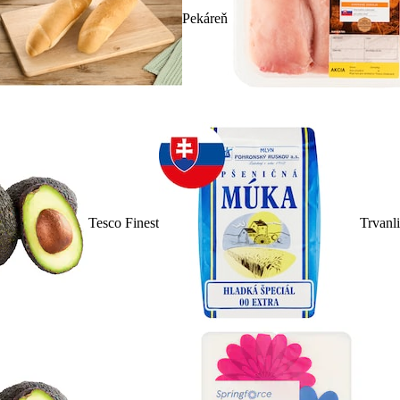
Pekáreň
Tesco Finest
Trvanl