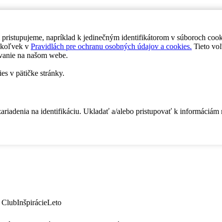
 pristupujeme, napríklad k jedinečným identifikátorom v súboroch coo
dykoľvek v
Pravidlách pre ochranu osobných údajov a cookies.
Tieto voľ
vanie na našom webe.
es v pätičke stránky.
zariadenia na identifikáciu. Ukladať a/alebo pristupovať k informáciám
 Club
Inšpirácie
Leto