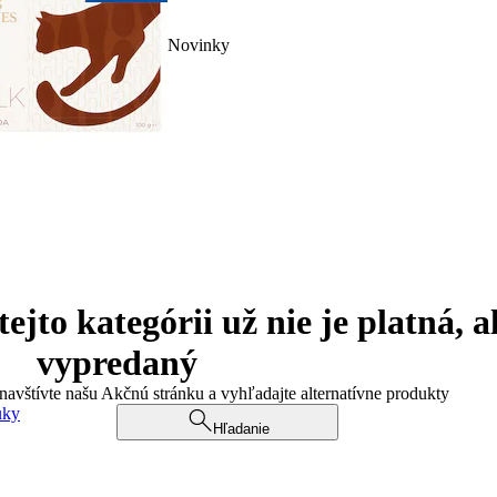
Novinky
jto kategórii už nie je platná, a
vypredaný
 navštívte našu Akčnú stránku a vyhľadajte alternatívne produkty
uky
Hľadanie