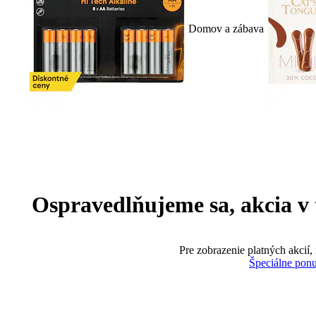
Domov a zábava
Ospravedlňujeme sa, akcia v te
Pre zobrazenie platných akcií,
Špeciálne pon