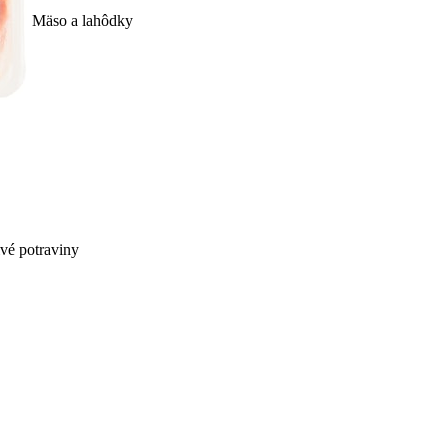
Mäso a lahôdky
ivé potraviny