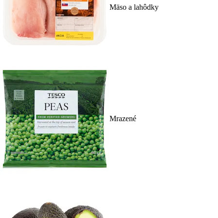
Mäso a lahôdky
Mrazené