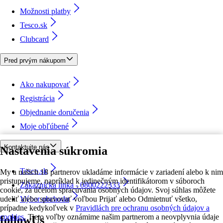
Možnosti platby
Tesco.sk
Clubcard
Pred prvým nákupom
Ako nakupovať
Registrácia
Objednanie doručenia
Moje obľúbené
Kontaktujte nás
Nastavenia súkromia
Tesco.sk
My a našich 18 partnerov ukladáme informácie v zariadení alebo k nim
pristupujeme, napríklad k jedinečným identifikátorom v súboroch
Zákaznícka linka - 0800222333
cookie, za účelom spracúvania osobných údajov. Svoj súhlas môžete
udeliť alebo spravovať voľbou Prijať alebo Odmietnuť všetko,
Výber obchodu
prípadne kedykoľvek v
Pravidlách pre ochranu osobných údajov a
cookies.
Tieto voľby oznámime našim partnerom a neovplyvnia údaje
followUs