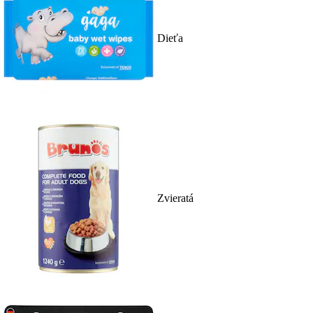
Dieťa
Zvieratá