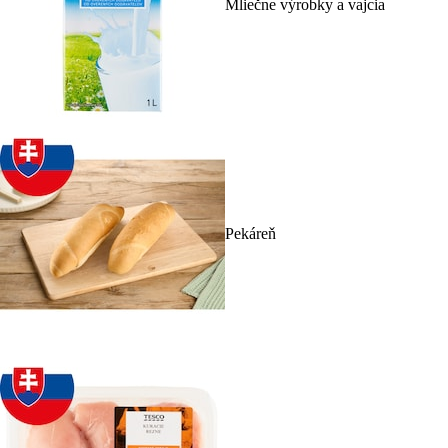
Mliečne výrobky a vajcia
Pekáreň