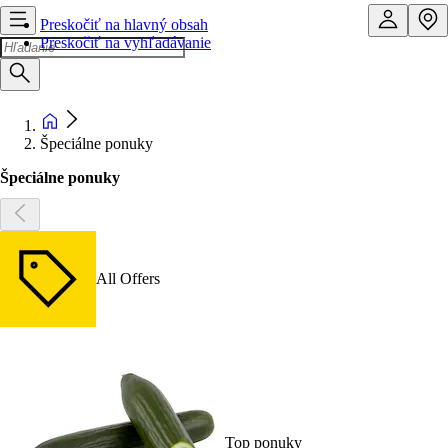
Preskočiť na hlavný obsah
Preskočiť na vyhľadávanie
Špeciálne ponuky
Špeciálne ponuky
All Offers
Top ponuky