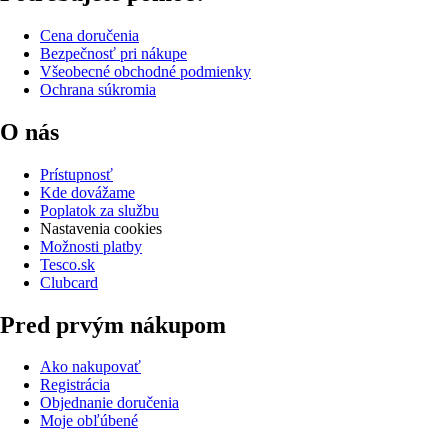
Cena doručenia
Bezpečnosť pri nákupe
Všeobecné obchodné podmienky
Ochrana súkromia
O nás
Prístupnosť
Kde dovážame
Poplatok za službu
Nastavenia cookies
Možnosti platby
Tesco.sk
Clubcard
Pred prvým nákupom
Ako nakupovať
Registrácia
Objednanie doručenia
Moje obľúbené