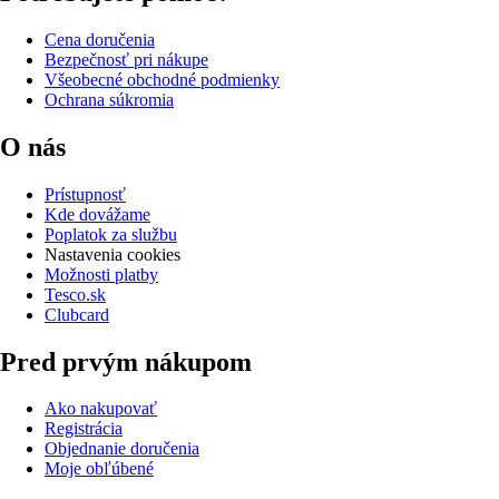
Cena doručenia
Bezpečnosť pri nákupe
Všeobecné obchodné podmienky
Ochrana súkromia
O nás
Prístupnosť
Kde dovážame
Poplatok za službu
Nastavenia cookies
Možnosti platby
Tesco.sk
Clubcard
Pred prvým nákupom
Ako nakupovať
Registrácia
Objednanie doručenia
Moje obľúbené