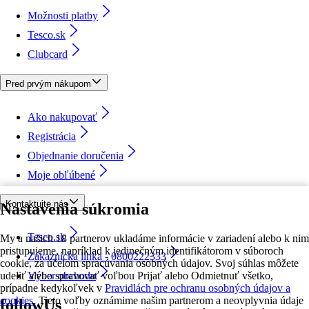
Možnosti platby
Tesco.sk
Clubcard
Pred prvým nákupom
Ako nakupovať
Registrácia
Objednanie doručenia
Moje obľúbené
Kontaktujte nás
Nastavenia súkromia
Tesco.sk
My a našich 18 partnerov ukladáme informácie v zariadení alebo k nim
pristupujeme, napríklad k jedinečným identifikátorom v súboroch
Zákaznícka linka - 0800222333
cookie, za účelom spracúvania osobných údajov. Svoj súhlas môžete
udeliť alebo spravovať voľbou Prijať alebo Odmietnuť všetko,
Výber obchodu
prípadne kedykoľvek v
Pravidlách pre ochranu osobných údajov a
cookies.
Tieto voľby oznámime našim partnerom a neovplyvnia údaje
followUs