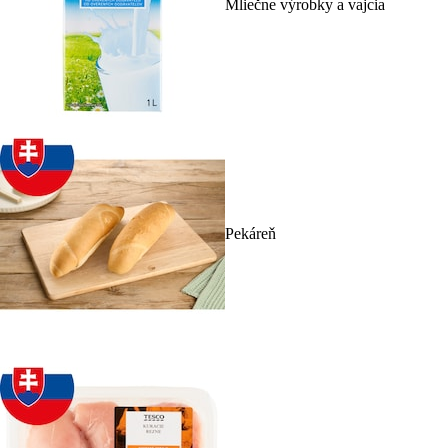
Mliečne výrobky a vajcia
Pekáreň