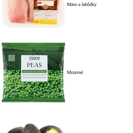
Mäso a lahôdky
Mrazené