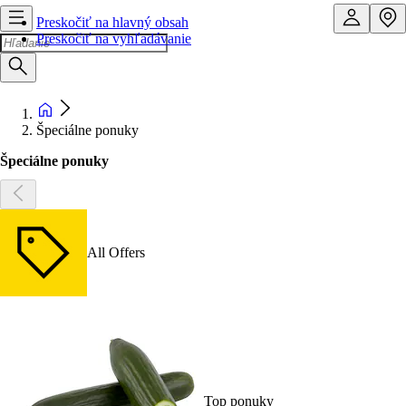
Preskočiť na hlavný obsah
Preskočiť na vyhľadávanie
Špeciálne ponuky
Špeciálne ponuky
All Offers
Top ponuky