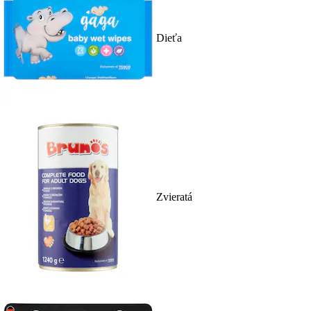
Dieťa
Zvieratá