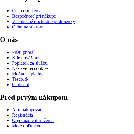
Cena doručenia
Bezpečnosť pri nákupe
Všeobecné obchodné podmienky
Ochrana súkromia
O nás
Prístupnosť
Kde dovážame
Poplatok za službu
Nastavenia cookies
Možnosti platby
Tesco.sk
Clubcard
Pred prvým nákupom
Ako nakupovať
Registrácia
Objednanie doručenia
Moje obľúbené