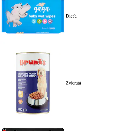
Dieťa
Zvieratá