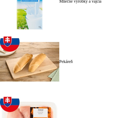
Mliečne výrobky a vajcia
Pekáreň