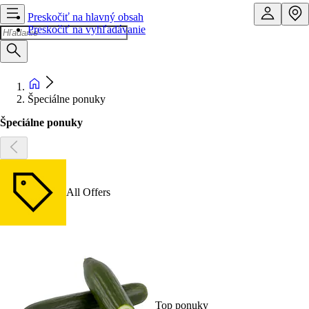
Preskočiť na hlavný obsah
Preskočiť na vyhľadávanie
Špeciálne ponuky
Špeciálne ponuky
All Offers
Top ponuky