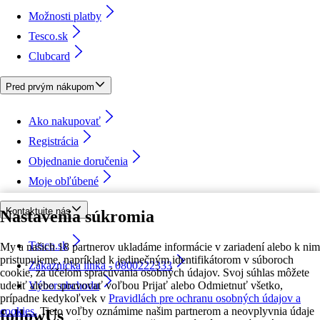
Možnosti platby
Tesco.sk
Clubcard
Pred prvým nákupom
Ako nakupovať
Registrácia
Objednanie doručenia
Moje obľúbené
Kontaktujte nás
Nastavenia súkromia
Tesco.sk
My a našich 18 partnerov ukladáme informácie v zariadení alebo k nim
pristupujeme, napríklad k jedinečným identifikátorom v súboroch
Zákaznícka linka - 0800222333
cookie, za účelom spracúvania osobných údajov. Svoj súhlas môžete
udeliť alebo spravovať voľbou Prijať alebo Odmietnuť všetko,
Výber obchodu
prípadne kedykoľvek v
Pravidlách pre ochranu osobných údajov a
cookies.
Tieto voľby oznámime našim partnerom a neovplyvnia údaje
followUs