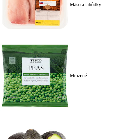
Mäso a lahôdky
Mrazené