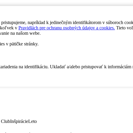
 pristupujeme, napríklad k jedinečným identifikátorom v súboroch coo
dykoľvek v
Pravidlách pre ochranu osobných údajov a cookies.
Tieto voľ
vanie na našom webe.
es v pätičke stránky.
zariadenia na identifikáciu. Ukladať a/alebo pristupovať k informáciám
 Club
Inšpirácie
Leto