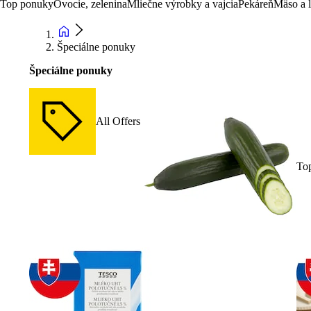
Top ponuky
Ovocie, zelenina
Mliečne výrobky a vajcia
Pekáreň
Mäso a 
Špeciálne ponuky
Špeciálne ponuky
All Offers
To