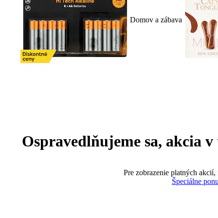
Domov a zábava
Ospravedlňujeme sa, akcia v te
Pre zobrazenie platných akcií,
Špeciálne pon