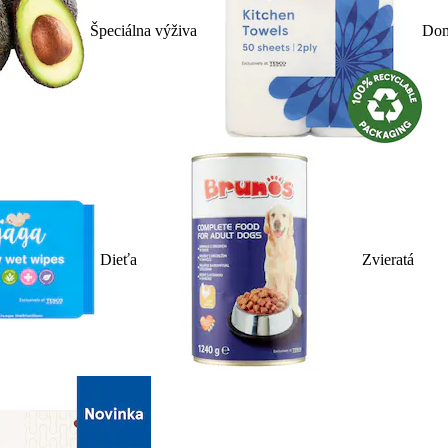
Špeciálna výživa
Dom
Dieťa
Zvieratá