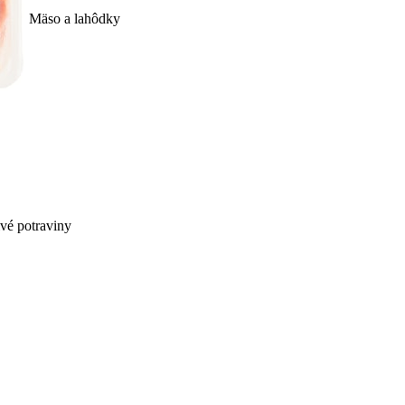
Mäso a lahôdky
ivé potraviny