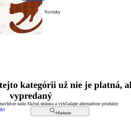
Novinky
jto kategórii už nie je platná, a
vypredaný
 navštívte našu Akčnú stránku a vyhľadajte alternatívne produkty
uky
Hľadanie