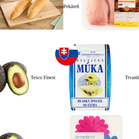
Pekáreň
Tesco Finest
Trvanl