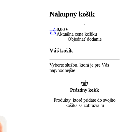
Nákupný košík
0,00 €
Aktuálna cena košíku
0,00 €
Aktuálna cena košíku
Objednať dodanie
Váš košík
Vyberte službu, ktorá je pre Vás
najvhodnejšie
Prázdny košík
Produkty, ktoré pridáte do svojho
košíka sa zobrazia tu