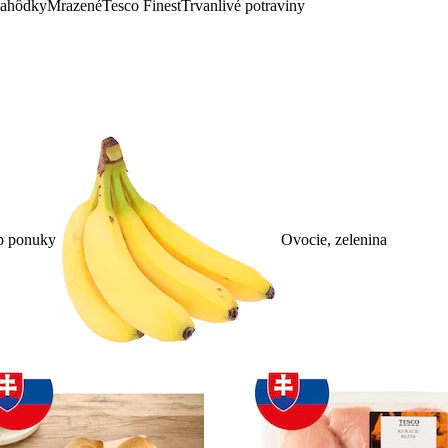
lahôdky
Mrazené
Tesco Finest
Trvanlivé potraviny
p ponuky
Ovocie, zelenina