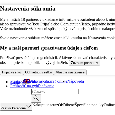
Nastavenia súkromia
My a našich 18 partnerov ukladáme informácie v zariadení alebo k nim
alebo spravovať voľbou Prijať alebo Odmietnuť všetko, prípadne ke
Vaše rozhodnutie však zmení spôsob, akým vám prispôsobíme nakupo
Svoje nastavenia súhlasu môžete zmeniť kliknutím na Nastavenia cooki
My a naši partneri spracúvame údaje s cieľom
Používať presné údaje o geolokácii. Aktívne skenovať charakteristiky 
obsahu, prieskum publika a vývoj služieb.
Zoznam partnerov
Prijať všetko
Odmietnuť všetko
Vlastné nastavenie
Preskočiť na hlavný obsah
Ako nakupovať online
Nápoveda
English
Preskočiť na vyhľadávanie
Nakupujte teraz
Obľúbené
Špeciálne ponuky
Online
Všetky kategórie