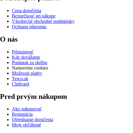
Cena doručenia
Bezpečnosť pri nákupe
Všeobecné obchodné podmienky
Ochrana súkromia
O nás
Prístupnosť
Kde dovážame
Poplatok za službu
Nastavenia cookies
Možnosti platby
Tesco.sk
Clubcard
Pred prvým nákupom
Ako nakupovať
Registrácia
Objednanie doručenia
Moje obľúbené