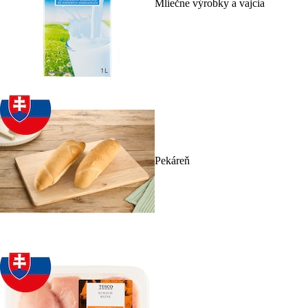
Mliečne výrobky a vajcia
Pekáreň