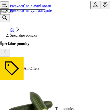
Preskočiť na hlavný obsah
Preskočiť na vyhľadávanie
Špeciálne ponuky
Špeciálne ponuky
All Offers
Top ponuky