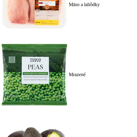
Mäso a lahôdky
Mrazené