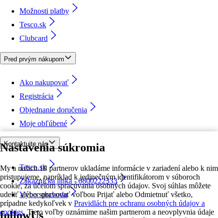
Možnosti platby
Tesco.sk
Clubcard
Pred prvým nákupom
Ako nakupovať
Registrácia
Objednanie doručenia
Moje obľúbené
Kontaktujte nás
Nastavenia súkromia
Tesco.sk
My a našich 18 partnerov ukladáme informácie v zariadení alebo k nim
pristupujeme, napríklad k jedinečným identifikátorom v súboroch
Zákaznícka linka - 0800222333
cookie, za účelom spracúvania osobných údajov. Svoj súhlas môžete
udeliť alebo spravovať voľbou Prijať alebo Odmietnuť všetko,
Výber obchodu
prípadne kedykoľvek v
Pravidlách pre ochranu osobných údajov a
cookies.
Tieto voľby oznámime našim partnerom a neovplyvnia údaje
followUs