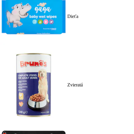
Dieťa
Zvieratá