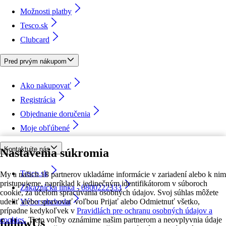
Možnosti platby
Tesco.sk
Clubcard
Pred prvým nákupom
Ako nakupovať
Registrácia
Objednanie doručenia
Moje obľúbené
Kontaktujte nás
Nastavenia súkromia
Tesco.sk
My a našich 18 partnerov ukladáme informácie v zariadení alebo k nim
pristupujeme, napríklad k jedinečným identifikátorom v súboroch
Zákaznícka linka - 0800222333
cookie, za účelom spracúvania osobných údajov. Svoj súhlas môžete
udeliť alebo spravovať voľbou Prijať alebo Odmietnuť všetko,
Výber obchodu
prípadne kedykoľvek v
Pravidlách pre ochranu osobných údajov a
cookies.
Tieto voľby oznámime našim partnerom a neovplyvnia údaje
followUs