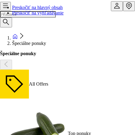
Preskočiť na hlavný obsah
Preskočiť na vyhľadávanie
Špeciálne ponuky
Špeciálne ponuky
All Offers
Top ponuky