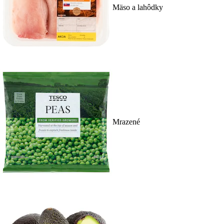
Mäso a lahôdky
Mrazené