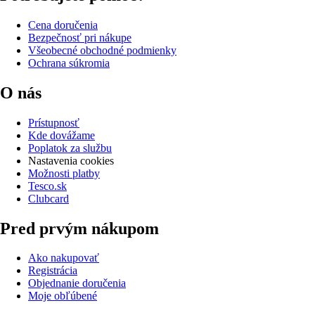
Cena doručenia
Bezpečnosť pri nákupe
Všeobecné obchodné podmienky
Ochrana súkromia
O nás
Prístupnosť
Kde dovážame
Poplatok za službu
Nastavenia cookies
Možnosti platby
Tesco.sk
Clubcard
Pred prvým nákupom
Ako nakupovať
Registrácia
Objednanie doručenia
Moje obľúbené