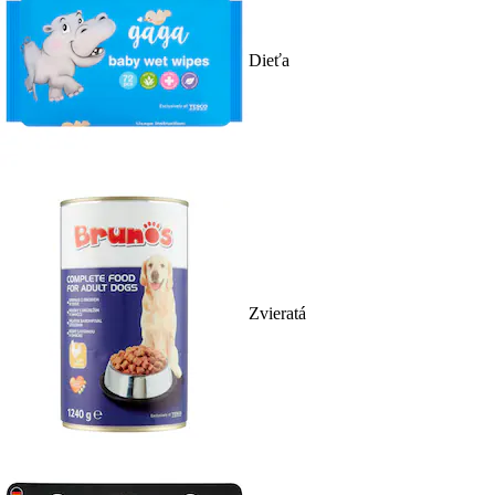
Dieťa
Zvieratá