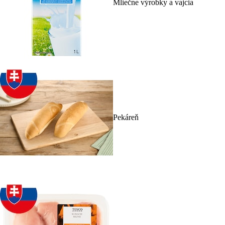
Mliečne výrobky a vajcia
Pekáreň