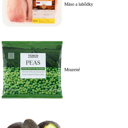
Mäso a lahôdky
Mrazené