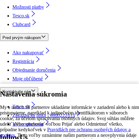
Možnosti platby
Tesco.sk
Clubcard
Pred prvým nákupom
Ako nakupovať
Registrácia
Objednanie doručenia
Moje obľúbené
Kontaktujte nás
Nastavenia súkromia
Tesco.sk
My a našich 18 partnerov ukladáme informácie v zariadení alebo k nim
pristupujeme, napríklad k jedinečným identifikátorom v súboroch
Zákaznícka linka - 0800222333
cookie, za účelom spracúvania osobných údajov. Svoj súhlas môžete
udeliť alebo spravovať voľbou Prijať alebo Odmietnuť všetko,
Výber obchodu
prípadne kedykoľvek v
Pravidlách pre ochranu osobných údajov a
cookies.
Tieto voľby oznámime našim partnerom a neovplyvnia údaje
followUs