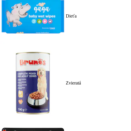
Dieťa
Zvieratá