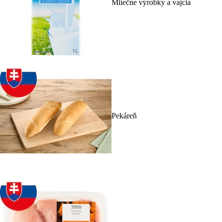
Mliečne výrobky a vajcia
Pekáreň