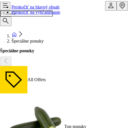
Preskočiť na hlavný obsah
Preskočiť na vyhľadávanie
Špeciálne ponuky
Špeciálne ponuky
All Offers
Top ponuky