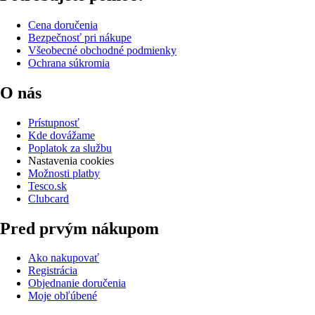
Cena doručenia
Bezpečnosť pri nákupe
Všeobecné obchodné podmienky
Ochrana súkromia
O nás
Prístupnosť
Kde dovážame
Poplatok za službu
Nastavenia cookies
Možnosti platby
Tesco.sk
Clubcard
Pred prvým nákupom
Ako nakupovať
Registrácia
Objednanie doručenia
Moje obľúbené