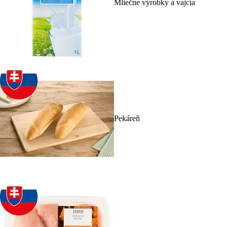
Mliečne výrobky a vajcia
Pekáreň