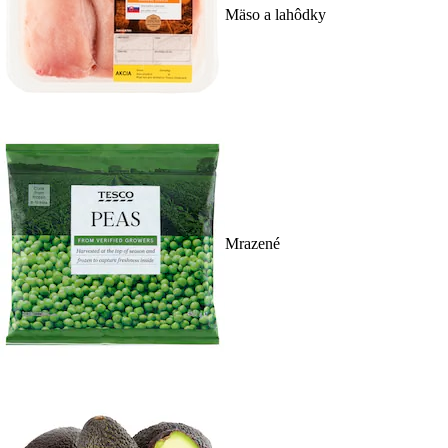
Mäso a lahôdky
Mrazené