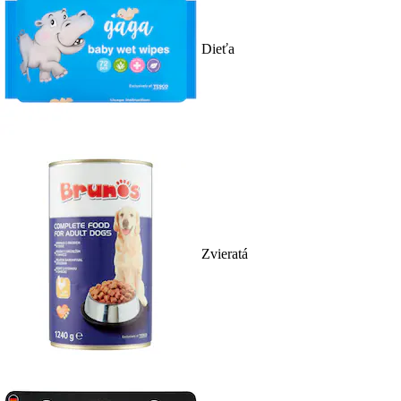
Dieťa
Zvieratá