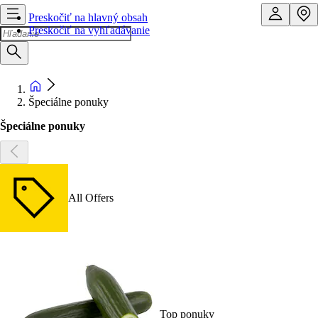
Preskočiť na hlavný obsah
Preskočiť na vyhľadávanie
Špeciálne ponuky
Špeciálne ponuky
All Offers
Top ponuky