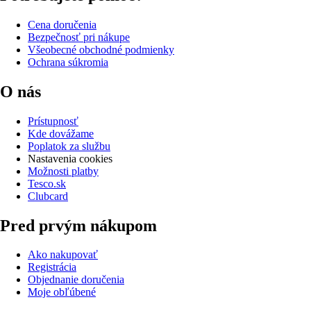
Cena doručenia
Bezpečnosť pri nákupe
Všeobecné obchodné podmienky
Ochrana súkromia
O nás
Prístupnosť
Kde dovážame
Poplatok za službu
Nastavenia cookies
Možnosti platby
Tesco.sk
Clubcard
Pred prvým nákupom
Ako nakupovať
Registrácia
Objednanie doručenia
Moje obľúbené