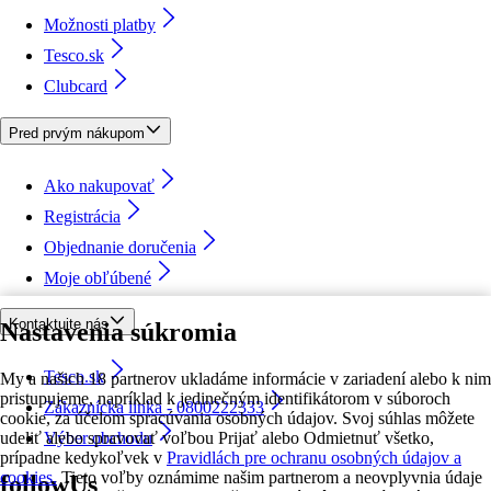
Možnosti platby
Tesco.sk
Clubcard
Pred prvým nákupom
Ako nakupovať
Registrácia
Objednanie doručenia
Moje obľúbené
Kontaktujte nás
Nastavenia súkromia
Tesco.sk
My a našich 18 partnerov ukladáme informácie v zariadení alebo k nim
pristupujeme, napríklad k jedinečným identifikátorom v súboroch
Zákaznícka linka - 0800222333
cookie, za účelom spracúvania osobných údajov. Svoj súhlas môžete
udeliť alebo spravovať voľbou Prijať alebo Odmietnuť všetko,
Výber obchodu
prípadne kedykoľvek v
Pravidlách pre ochranu osobných údajov a
cookies.
Tieto voľby oznámime našim partnerom a neovplyvnia údaje
followUs