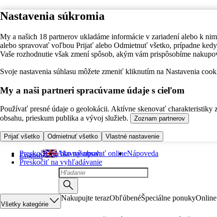
Nastavenia súkromia
My a našich 18 partnerov ukladáme informácie v zariadení alebo k nim
alebo spravovať voľbou Prijať alebo Odmietnuť všetko, prípadne ke
Vaše rozhodnutie však zmení spôsob, akým vám prispôsobíme nakupo
Svoje nastavenia súhlasu môžete zmeniť kliknutím na Nastavenia cooki
My a naši partneri spracúvame údaje s cieľom
Používať presné údaje o geolokácii. Aktívne skenovať charakteristiky 
obsahu, prieskum publika a vývoj služieb.
Zoznam partnerov
Prijať všetko
Odmietnuť všetko
Vlastné nastavenie
Preskočiť na hlavný obsah
Ako nakupovať online
Nápoveda
English
Preskočiť na vyhľadávanie
Nakupujte teraz
Obľúbené
Špeciálne ponuky
Online
Všetky kategórie