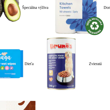
Špeciálna výživa
Dom
Dieťa
Zvieratá