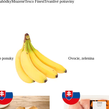
lahôdky
Mrazené
Tesco Finest
Trvanlivé potraviny
p ponuky
Ovocie, zelenina