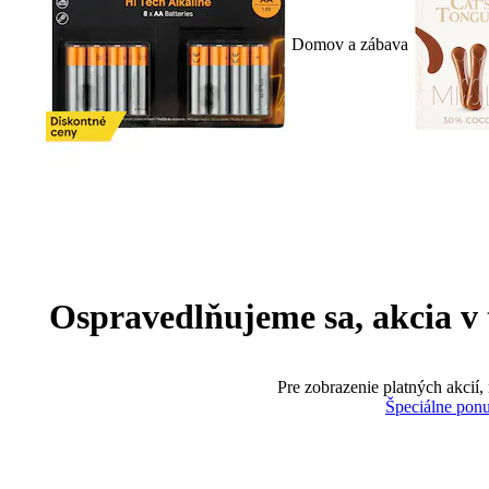
Domov a zábava
Ospravedlňujeme sa, akcia v te
Pre zobrazenie platných akcií,
Špeciálne pon