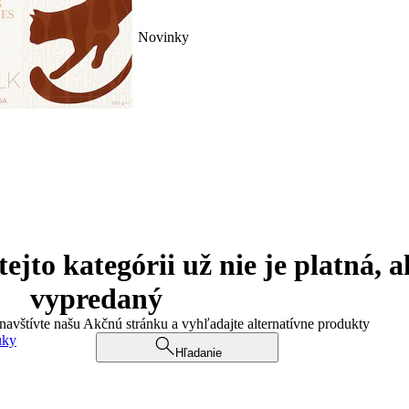
Novinky
jto kategórii už nie je platná, a
vypredaný
 navštívte našu Akčnú stránku a vyhľadajte alternatívne produkty
uky
Hľadanie