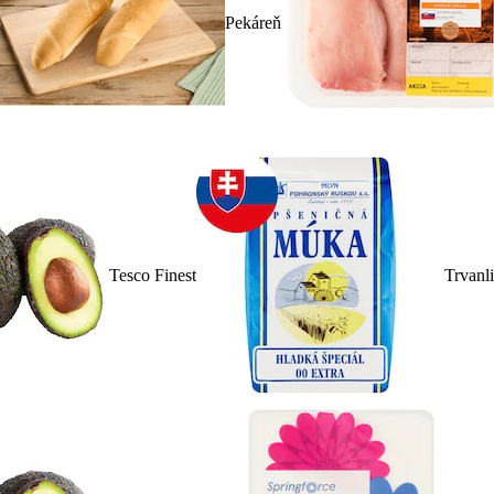
Pekáreň
Tesco Finest
Trvanl