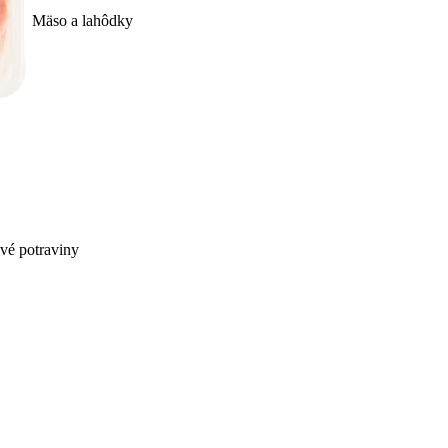
Mäso a lahôdky
ivé potraviny