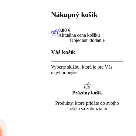
Nákupný košík
0,00 €
Aktuálna cena košíku
0,00 €
Aktuálna cena košíku
Objednať dodanie
Váš košík
Vyberte službu, ktorá je pre Vás
najvhodnejšie
Prázdny košík
Produkty, ktoré pridáte do svojho
košíka sa zobrazia tu