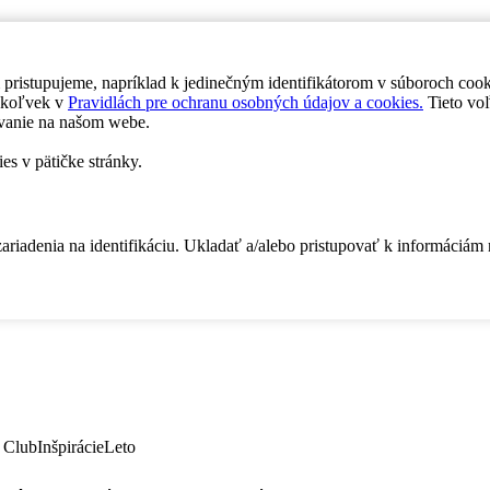
 pristupujeme, napríklad k jedinečným identifikátorom v súboroch coo
dykoľvek v
Pravidlách pre ochranu osobných údajov a cookies.
Tieto voľ
vanie na našom webe.
es v pätičke stránky.
zariadenia na identifikáciu. Ukladať a/alebo pristupovať k informáciám
 Club
Inšpirácie
Leto