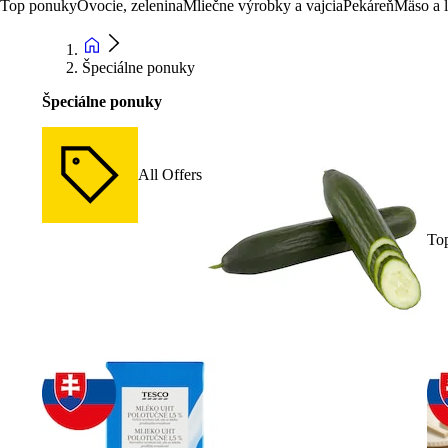
Top ponuky
Ovocie, zelenina
Mliečne výrobky a vajcia
Pekáreň
Mäso a 
Špeciálne ponuky
Špeciálne ponuky
All Offers
To