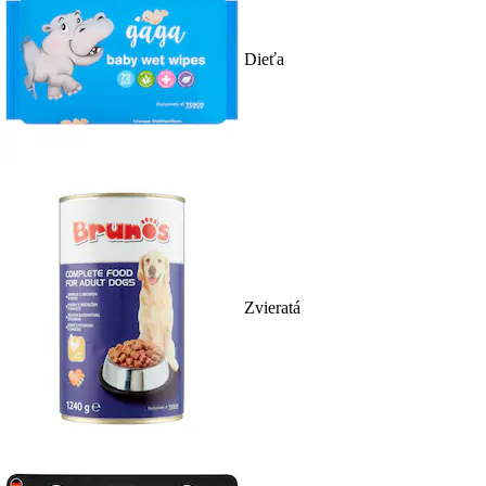
Dieťa
Zvieratá