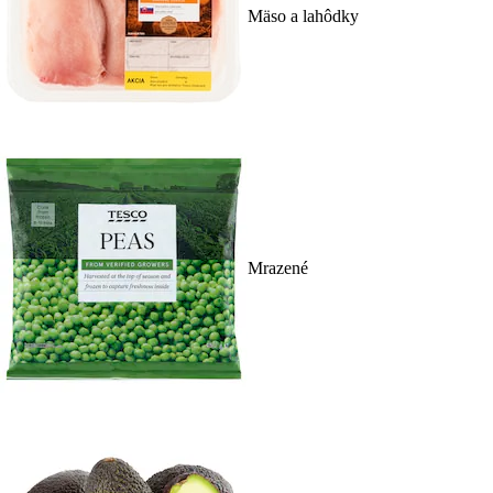
Mäso a lahôdky
Mrazené