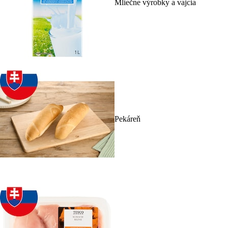
Mliečne výrobky a vajcia
Pekáreň