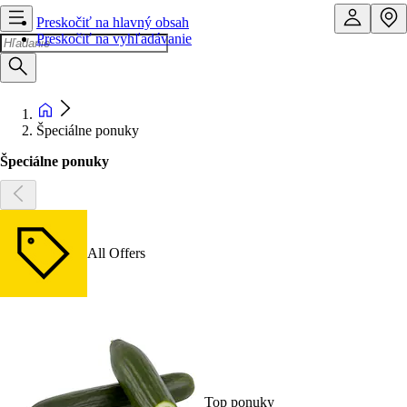
Preskočiť na hlavný obsah
Preskočiť na vyhľadávanie
Špeciálne ponuky
Špeciálne ponuky
All Offers
Top ponuky