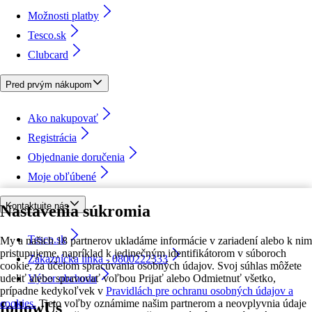
Možnosti platby
Tesco.sk
Clubcard
Pred prvým nákupom
Ako nakupovať
Registrácia
Objednanie doručenia
Moje obľúbené
Kontaktujte nás
Nastavenia súkromia
Tesco.sk
My a našich 18 partnerov ukladáme informácie v zariadení alebo k nim
pristupujeme, napríklad k jedinečným identifikátorom v súboroch
Zákaznícka linka - 0800222333
cookie, za účelom spracúvania osobných údajov. Svoj súhlas môžete
udeliť alebo spravovať voľbou Prijať alebo Odmietnuť všetko,
Výber obchodu
prípadne kedykoľvek v
Pravidlách pre ochranu osobných údajov a
cookies.
Tieto voľby oznámime našim partnerom a neovplyvnia údaje
followUs