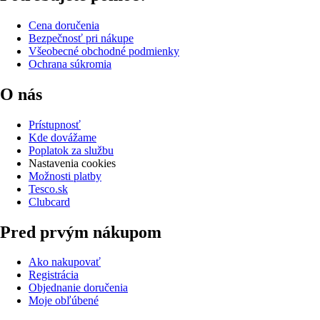
Cena doručenia
Bezpečnosť pri nákupe
Všeobecné obchodné podmienky
Ochrana súkromia
O nás
Prístupnosť
Kde dovážame
Poplatok za službu
Nastavenia cookies
Možnosti platby
Tesco.sk
Clubcard
Pred prvým nákupom
Ako nakupovať
Registrácia
Objednanie doručenia
Moje obľúbené