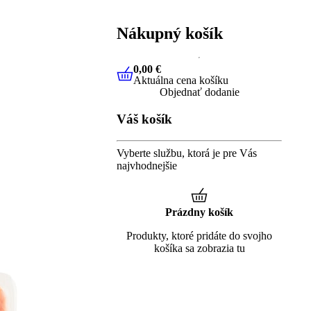
Nákupný košík
0,00 €
Aktuálna cena košíku
0,00 €
Aktuálna cena košíku
Objednať dodanie
Váš košík
Vyberte službu, ktorá je pre Vás
najvhodnejšie
Prázdny košík
Produkty, ktoré pridáte do svojho
košíka sa zobrazia tu