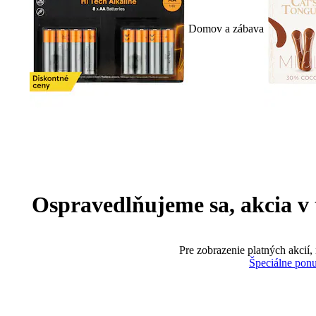
Domov a zábava
Ospravedlňujeme sa, akcia v te
Pre zobrazenie platných akcií,
Špeciálne pon