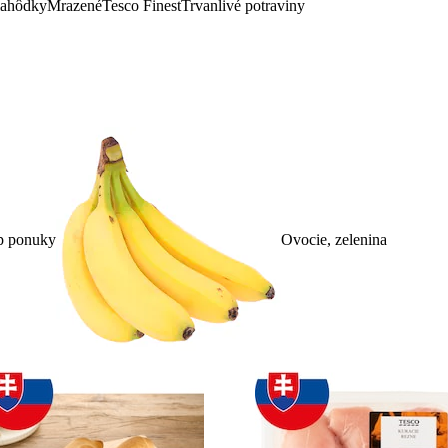
lahôdky
Mrazené
Tesco Finest
Trvanlivé potraviny
p ponuky
Ovocie, zelenina