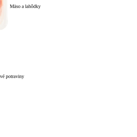
Mäso a lahôdky
ivé potraviny