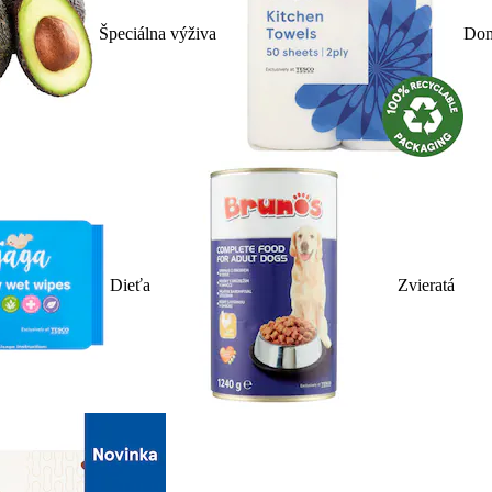
Špeciálna výživa
Dom
Dieťa
Zvieratá