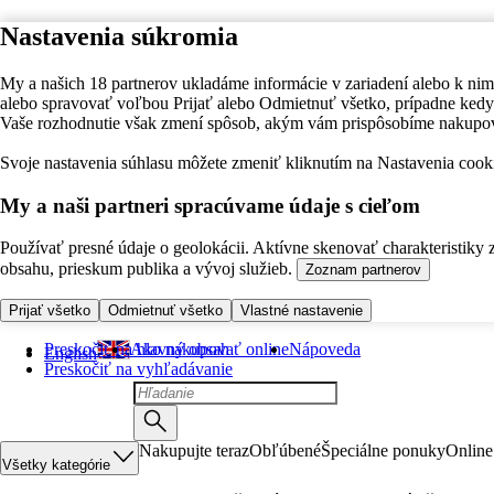
Nastavenia súkromia
My a našich 18 partnerov ukladáme informácie v zariadení alebo k nim
alebo spravovať voľbou Prijať alebo Odmietnuť všetko, prípadne ke
Vaše rozhodnutie však zmení spôsob, akým vám prispôsobíme nakupo
Svoje nastavenia súhlasu môžete zmeniť kliknutím na Nastavenia cooki
My a naši partneri spracúvame údaje s cieľom
Používať presné údaje o geolokácii. Aktívne skenovať charakteristiky 
obsahu, prieskum publika a vývoj služieb.
Zoznam partnerov
Prijať všetko
Odmietnuť všetko
Vlastné nastavenie
Preskočiť na hlavný obsah
Ako nakupovať online
Nápoveda
English
Preskočiť na vyhľadávanie
Nakupujte teraz
Obľúbené
Špeciálne ponuky
Online
Všetky kategórie