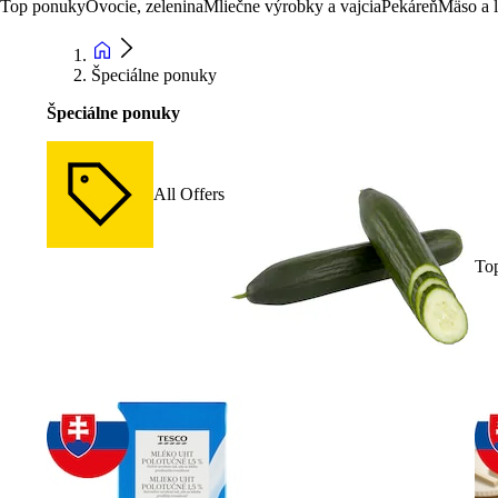
Top ponuky
Ovocie, zelenina
Mliečne výrobky a vajcia
Pekáreň
Mäso a 
Špeciálne ponuky
Špeciálne ponuky
All Offers
To