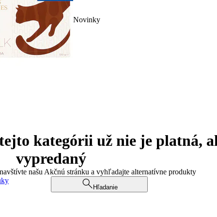
Novinky
jto kategórii už nie je platná, a
vypredaný
 navštívte našu Akčnú stránku a vyhľadajte alternatívne produkty
uky
Hľadanie