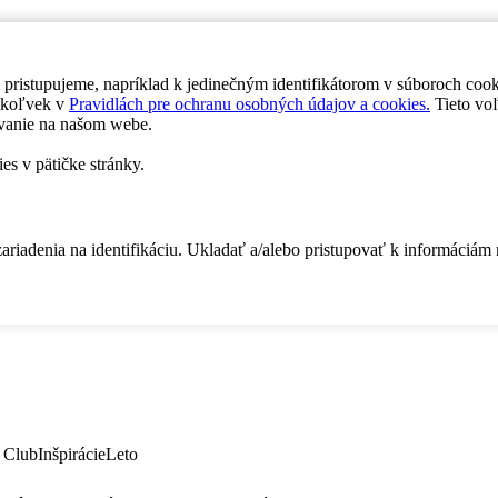
 pristupujeme, napríklad k jedinečným identifikátorom v súboroch coo
dykoľvek v
Pravidlách pre ochranu osobných údajov a cookies.
Tieto voľ
vanie na našom webe.
es v pätičke stránky.
zariadenia na identifikáciu. Ukladať a/alebo pristupovať k informáciám
 Club
Inšpirácie
Leto