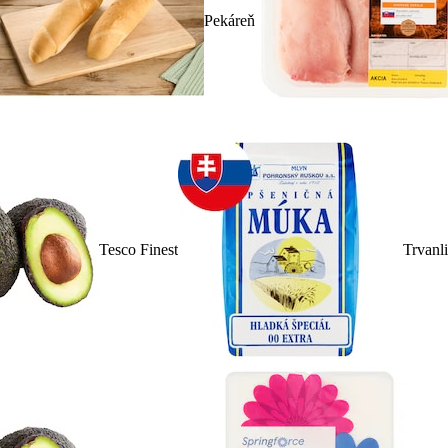
Pekáreň
Tesco Finest
Trvanl