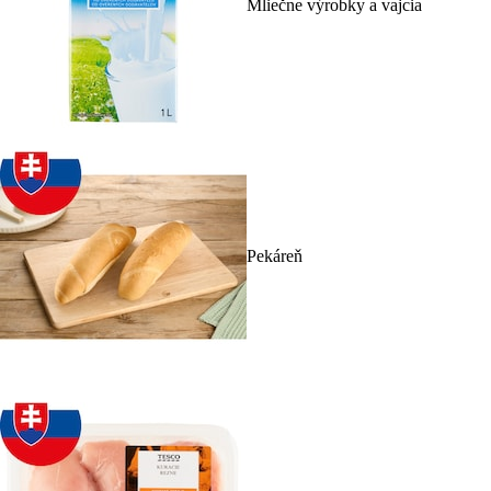
Mliečne výrobky a vajcia
Pekáreň