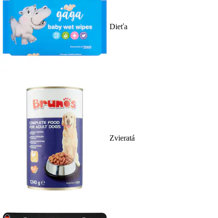
Dieťa
Zvieratá