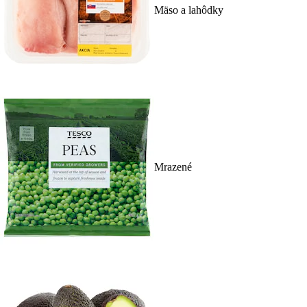
Mäso a lahôdky
Mrazené