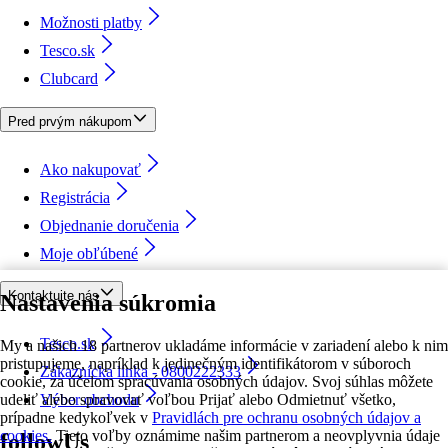
Možnosti platby
Tesco.sk
Clubcard
Pred prvým nákupom
Ako nakupovať
Registrácia
Objednanie doručenia
Moje obľúbené
Kontaktujte nás
Nastavenia súkromia
Tesco.sk
My a našich 18 partnerov ukladáme informácie v zariadení alebo k nim
pristupujeme, napríklad k jedinečným identifikátorom v súboroch
Zákaznícka linka - 0800222333
cookie, za účelom spracúvania osobných údajov. Svoj súhlas môžete
udeliť alebo spravovať voľbou Prijať alebo Odmietnuť všetko,
Výber obchodu
prípadne kedykoľvek v
Pravidlách pre ochranu osobných údajov a
cookies.
Tieto voľby oznámime našim partnerom a neovplyvnia údaje
followUs