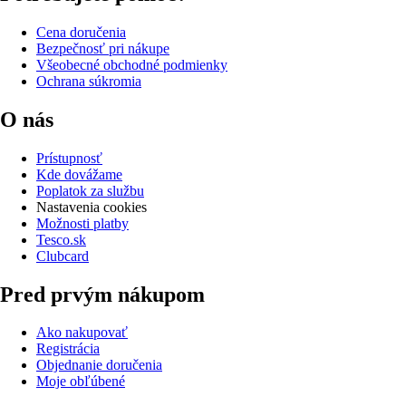
Cena doručenia
Bezpečnosť pri nákupe
Všeobecné obchodné podmienky
Ochrana súkromia
O nás
Prístupnosť
Kde dovážame
Poplatok za službu
Nastavenia cookies
Možnosti platby
Tesco.sk
Clubcard
Pred prvým nákupom
Ako nakupovať
Registrácia
Objednanie doručenia
Moje obľúbené