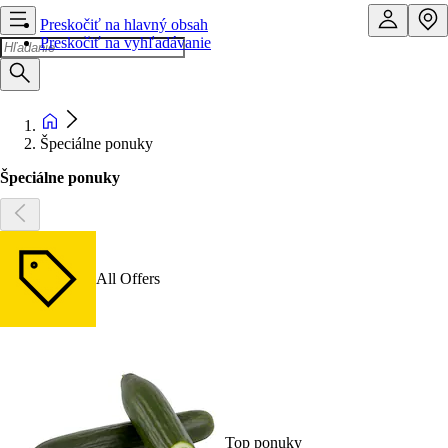
Preskočiť na hlavný obsah
Preskočiť na vyhľadávanie
Špeciálne ponuky
Špeciálne ponuky
All Offers
Top ponuky