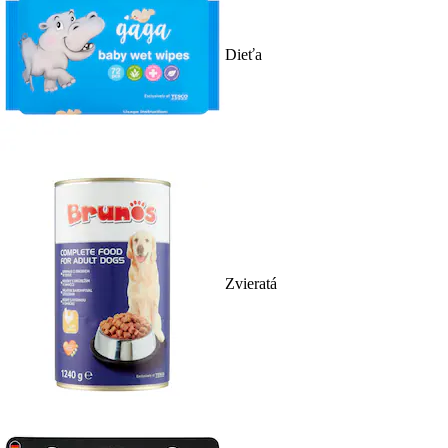
Dieťa
Zvieratá