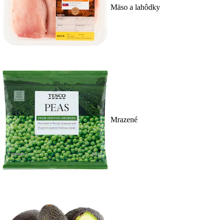
Mäso a lahôdky
Mrazené