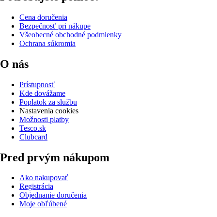
Cena doručenia
Bezpečnosť pri nákupe
Všeobecné obchodné podmienky
Ochrana súkromia
O nás
Prístupnosť
Kde dovážame
Poplatok za službu
Nastavenia cookies
Možnosti platby
Tesco.sk
Clubcard
Pred prvým nákupom
Ako nakupovať
Registrácia
Objednanie doručenia
Moje obľúbené