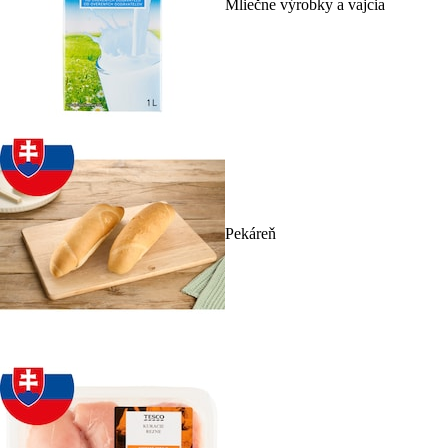
Mliečne výrobky a vajcia
Pekáreň