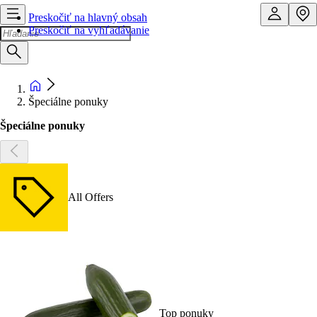
Preskočiť na hlavný obsah
Preskočiť na vyhľadávanie
Špeciálne ponuky
Špeciálne ponuky
All Offers
Top ponuky