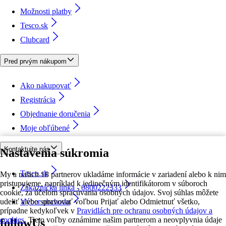
Možnosti platby
Tesco.sk
Clubcard
Pred prvým nákupom
Ako nakupovať
Registrácia
Objednanie doručenia
Moje obľúbené
Kontaktujte nás
Nastavenia súkromia
Tesco.sk
My a našich 18 partnerov ukladáme informácie v zariadení alebo k nim
pristupujeme, napríklad k jedinečným identifikátorom v súboroch
Zákaznícka linka - 0800222333
cookie, za účelom spracúvania osobných údajov. Svoj súhlas môžete
udeliť alebo spravovať voľbou Prijať alebo Odmietnuť všetko,
Výber obchodu
prípadne kedykoľvek v
Pravidlách pre ochranu osobných údajov a
cookies.
Tieto voľby oznámime našim partnerom a neovplyvnia údaje
followUs