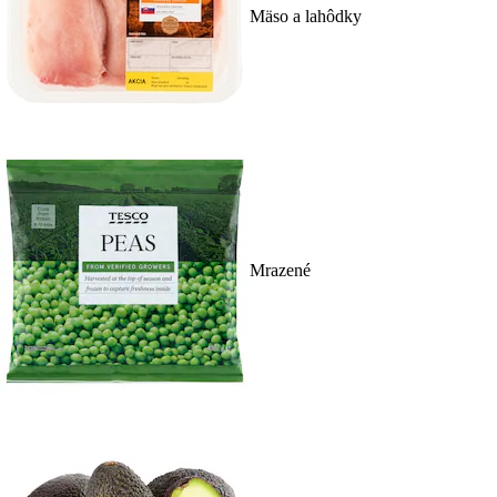
Mäso a lahôdky
Mrazené