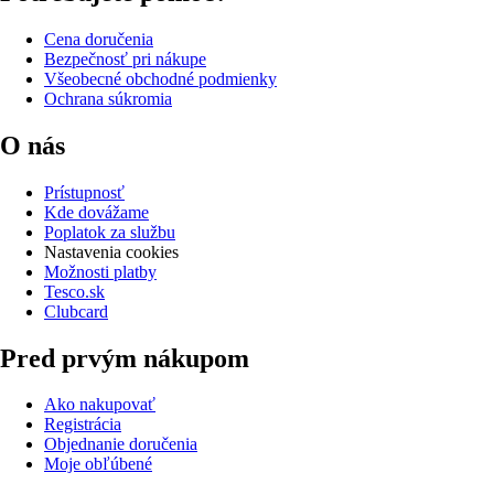
Cena doručenia
Bezpečnosť pri nákupe
Všeobecné obchodné podmienky
Ochrana súkromia
O nás
Prístupnosť
Kde dovážame
Poplatok za službu
Nastavenia cookies
Možnosti platby
Tesco.sk
Clubcard
Pred prvým nákupom
Ako nakupovať
Registrácia
Objednanie doručenia
Moje obľúbené