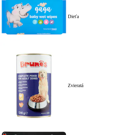
Dieťa
Zvieratá