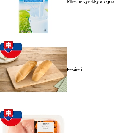
Mliečne výrobky a vajcia
Pekáreň