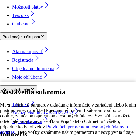
Možnosti platby
Tesco.sk
Clubcard
Pred prvým nákupom
Ako nakupovať
Registrácia
Objednanie doručenia
Moje obľúbené
Kontaktujte nás
Nastavenia súkromia
Tesco.sk
My a našich 18 partnerov ukladáme informácie v zariadení alebo k nim
pristupujeme, napríklad k jedinečným identifikátorom v súboroch
Zákaznícka linka - 0800222333
cookie, za účelom spracúvania osobných údajov. Svoj súhlas môžete
udeliť alebo spravovať voľbou Prijať alebo Odmietnuť všetko,
Výber obchodu
prípadne kedykoľvek v
Pravidlách pre ochranu osobných údajov a
cookies.
Tieto voľby oznámime našim partnerom a neovplyvnia údaje
followUs