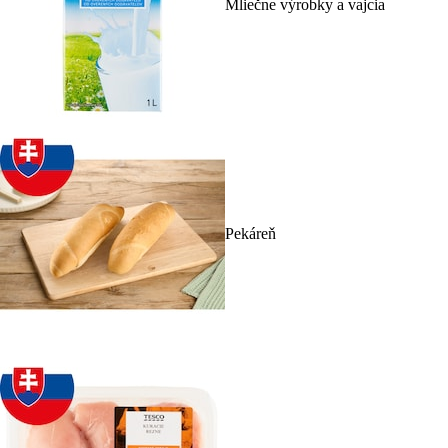
Mliečne výrobky a vajcia
Pekáreň