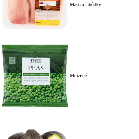
Mäso a lahôdky
Mrazené