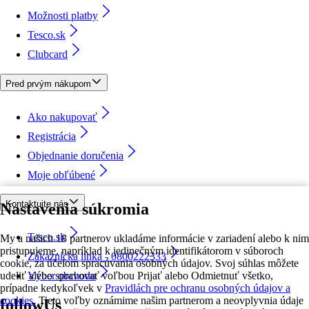
Možnosti platby
Tesco.sk
Clubcard
Pred prvým nákupom
Ako nakupovať
Registrácia
Objednanie doručenia
Moje obľúbené
Kontaktujte nás
Nastavenia súkromia
Tesco.sk
My a našich 18 partnerov ukladáme informácie v zariadení alebo k nim
pristupujeme, napríklad k jedinečným identifikátorom v súboroch
Zákaznícka linka - 0800222333
cookie, za účelom spracúvania osobných údajov. Svoj súhlas môžete
udeliť alebo spravovať voľbou Prijať alebo Odmietnuť všetko,
Výber obchodu
prípadne kedykoľvek v
Pravidlách pre ochranu osobných údajov a
cookies.
Tieto voľby oznámime našim partnerom a neovplyvnia údaje
followUs