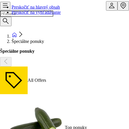
Preskočiť na hlavný obsah
Preskočiť na vyhľadávanie
Špeciálne ponuky
Špeciálne ponuky
All Offers
Top ponuky