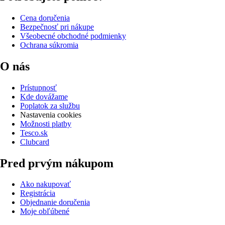
Cena doručenia
Bezpečnosť pri nákupe
Všeobecné obchodné podmienky
Ochrana súkromia
O nás
Prístupnosť
Kde dovážame
Poplatok za službu
Nastavenia cookies
Možnosti platby
Tesco.sk
Clubcard
Pred prvým nákupom
Ako nakupovať
Registrácia
Objednanie doručenia
Moje obľúbené