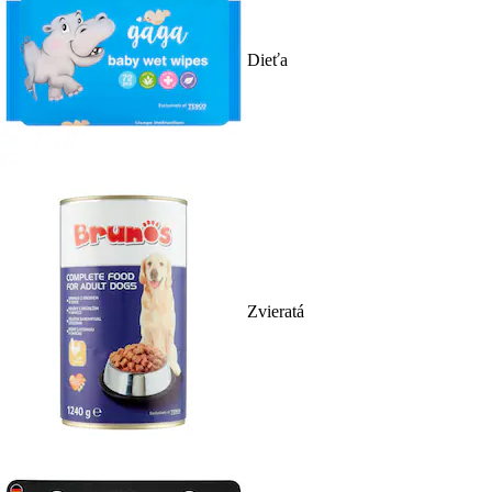
Dieťa
Zvieratá