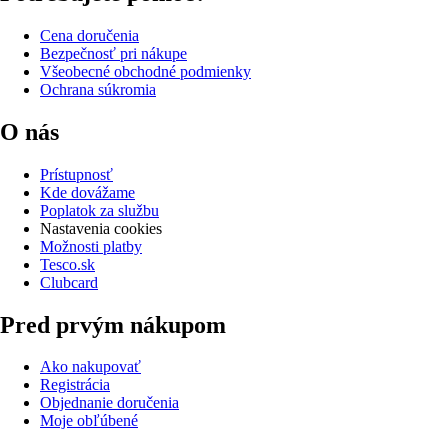
Cena doručenia
Bezpečnosť pri nákupe
Všeobecné obchodné podmienky
Ochrana súkromia
O nás
Prístupnosť
Kde dovážame
Poplatok za službu
Nastavenia cookies
Možnosti platby
Tesco.sk
Clubcard
Pred prvým nákupom
Ako nakupovať
Registrácia
Objednanie doručenia
Moje obľúbené