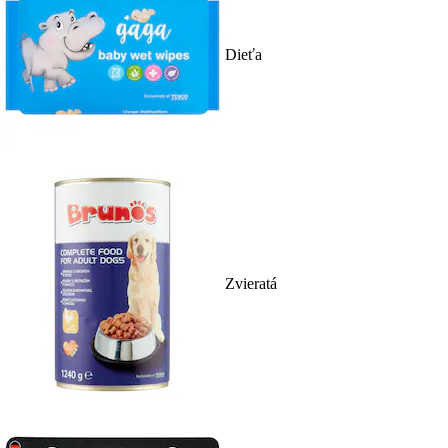
Dieťa
Zvieratá