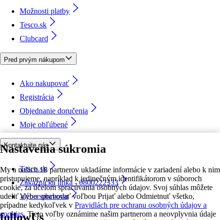
Možnosti platby
Tesco.sk
Clubcard
Pred prvým nákupom
Ako nakupovať
Registrácia
Objednanie doručenia
Moje obľúbené
Kontaktujte nás
Nastavenia súkromia
Tesco.sk
My a našich 18 partnerov ukladáme informácie v zariadení alebo k nim
pristupujeme, napríklad k jedinečným identifikátorom v súboroch
Zákaznícka linka - 0800222333
cookie, za účelom spracúvania osobných údajov. Svoj súhlas môžete
udeliť alebo spravovať voľbou Prijať alebo Odmietnuť všetko,
Výber obchodu
prípadne kedykoľvek v
Pravidlách pre ochranu osobných údajov a
cookies.
Tieto voľby oznámime našim partnerom a neovplyvnia údaje
followUs