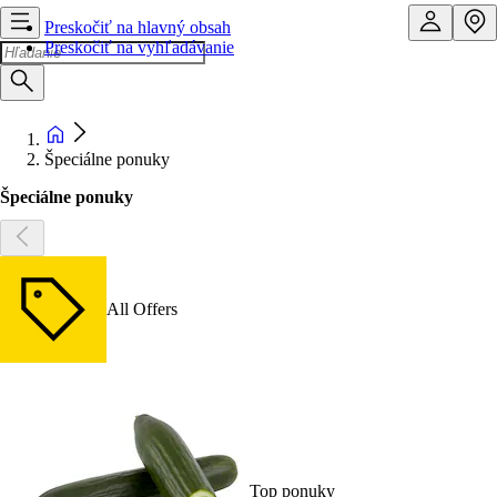
Preskočiť na hlavný obsah
Preskočiť na vyhľadávanie
Špeciálne ponuky
Špeciálne ponuky
All Offers
Top ponuky