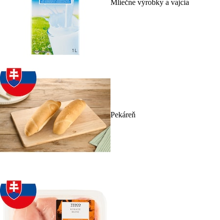
Mliečne výrobky a vajcia
Pekáreň