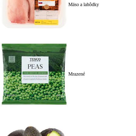
Mäso a lahôdky
Mrazené