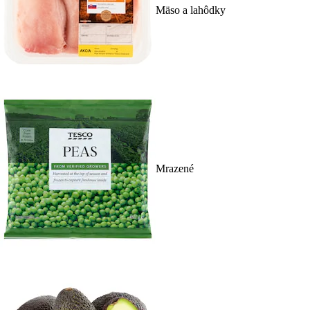
Mäso a lahôdky
Mrazené