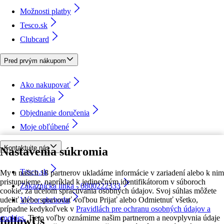
Možnosti platby
Tesco.sk
Clubcard
Pred prvým nákupom
Ako nakupovať
Registrácia
Objednanie doručenia
Moje obľúbené
Kontaktujte nás
Nastavenia súkromia
Tesco.sk
My a našich 18 partnerov ukladáme informácie v zariadení alebo k nim
pristupujeme, napríklad k jedinečným identifikátorom v súboroch
Zákaznícka linka - 0800222333
cookie, za účelom spracúvania osobných údajov. Svoj súhlas môžete
udeliť alebo spravovať voľbou Prijať alebo Odmietnuť všetko,
Výber obchodu
prípadne kedykoľvek v
Pravidlách pre ochranu osobných údajov a
cookies.
Tieto voľby oznámime našim partnerom a neovplyvnia údaje
followUs