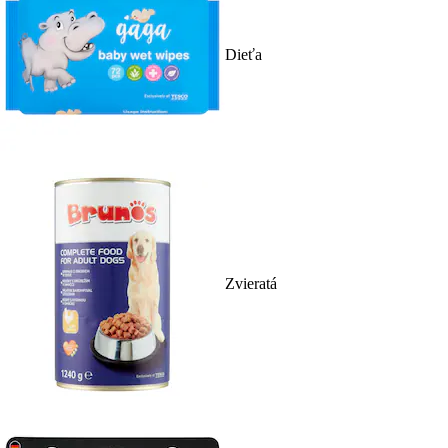
Dieťa
Zvieratá