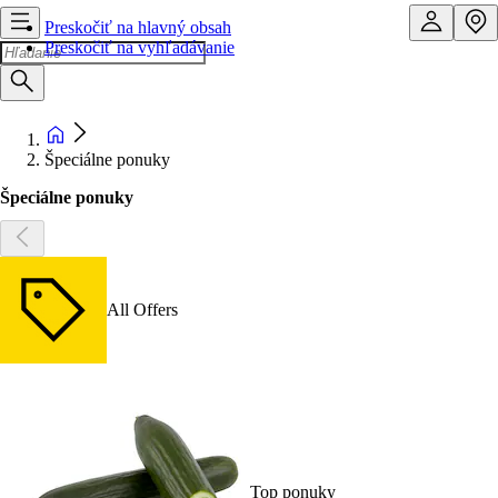
Preskočiť na hlavný obsah
Preskočiť na vyhľadávanie
Špeciálne ponuky
Špeciálne ponuky
All Offers
Top ponuky