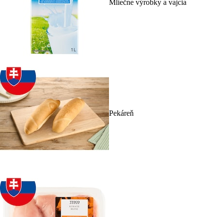
Mliečne výrobky a vajcia
Pekáreň