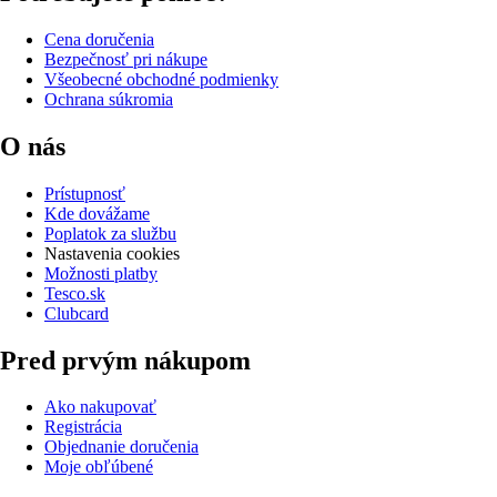
Cena doručenia
Bezpečnosť pri nákupe
Všeobecné obchodné podmienky
Ochrana súkromia
O nás
Prístupnosť
Kde dovážame
Poplatok za službu
Nastavenia cookies
Možnosti platby
Tesco.sk
Clubcard
Pred prvým nákupom
Ako nakupovať
Registrácia
Objednanie doručenia
Moje obľúbené