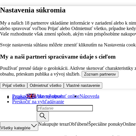
Nastavenia súkromia
My a našich 18 partnerov ukladáme informácie v zariadení alebo k nim
alebo spravovať voľbou Prijať alebo Odmietnuť všetko, prípadne ke
Vaše rozhodnutie však zmení spôsob, akým vám prispôsobíme nakupo
Svoje nastavenia súhlasu môžete zmeniť kliknutím na Nastavenia cooki
My a naši partneri spracúvame údaje s cieľom
Používať presné údaje o geolokácii. Aktívne skenovať charakteristiky 
obsahu, prieskum publika a vývoj služieb.
Zoznam partnerov
Prijať všetko
Odmietnuť všetko
Vlastné nastavenie
Preskočiť na hlavný obsah
Ako nakupovať online
Nápoveda
English
Preskočiť na vyhľadávanie
Nakupujte teraz
Obľúbené
Špeciálne ponuky
Online
Všetky kategórie