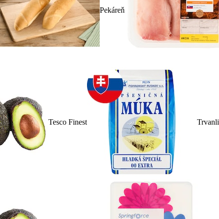
Pekáreň
Tesco Finest
Trvanl