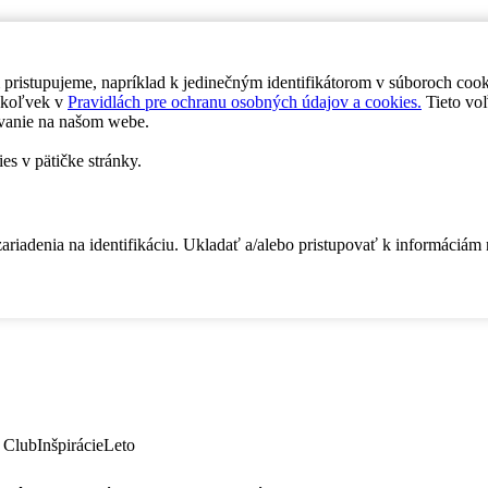
 pristupujeme, napríklad k jedinečným identifikátorom v súboroch coo
dykoľvek v
Pravidlách pre ochranu osobných údajov a cookies.
Tieto voľ
vanie na našom webe.
es v pätičke stránky.
zariadenia na identifikáciu. Ukladať a/alebo pristupovať k informáciám
 Club
Inšpirácie
Leto