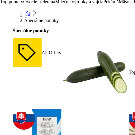
Top ponuky
Ovocie, zelenina
Mliečne výrobky a vajcia
Pekáreň
Mäso a 
Špeciálne ponuky
Špeciálne ponuky
All Offers
To