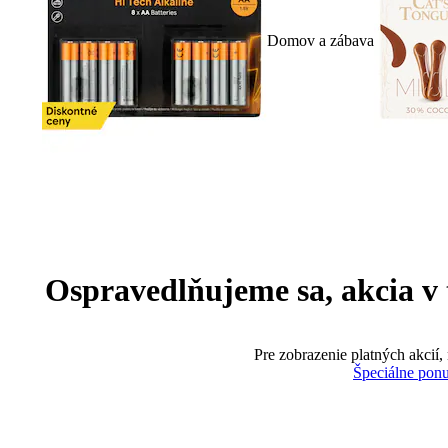
Domov a zábava
Ospravedlňujeme sa, akcia v te
Pre zobrazenie platných akcií,
Špeciálne pon