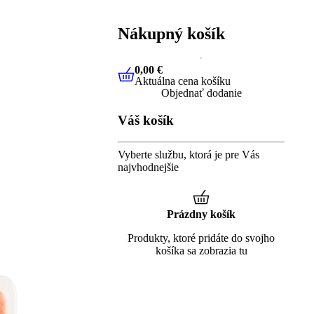
Nákupný košík
0,00 €
Aktuálna cena košíku
0,00 €
Aktuálna cena košíku
Objednať dodanie
Váš košík
Vyberte službu, ktorá je pre Vás
najvhodnejšie
Prázdny košík
Produkty, ktoré pridáte do svojho
košíka sa zobrazia tu