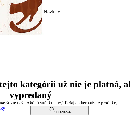
Novinky
jto kategórii už nie je platná, a
vypredaný
 navštívte našu Akčnú stránku a vyhľadajte alternatívne produkty
uky
Hľadanie