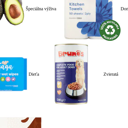
Špeciálna výživa
Dom
Dieťa
Zvieratá