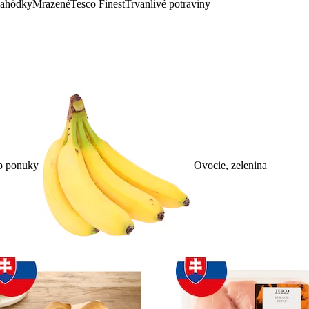
lahôdky
Mrazené
Tesco Finest
Trvanlivé potraviny
p ponuky
Ovocie, zelenina