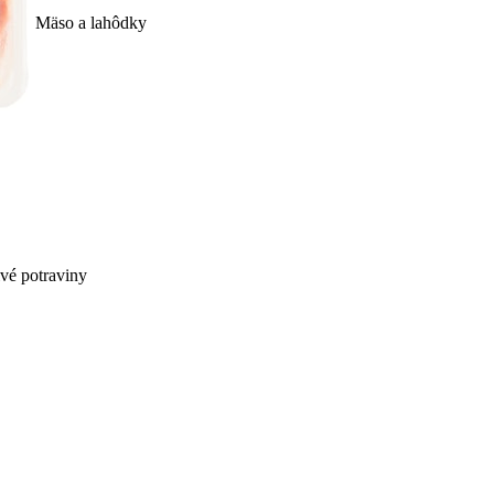
Mäso a lahôdky
ivé potraviny