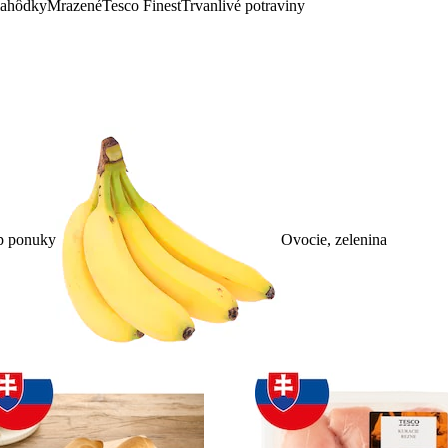
lahôdky
Mrazené
Tesco Finest
Trvanlivé potraviny
p ponuky
Ovocie, zelenina