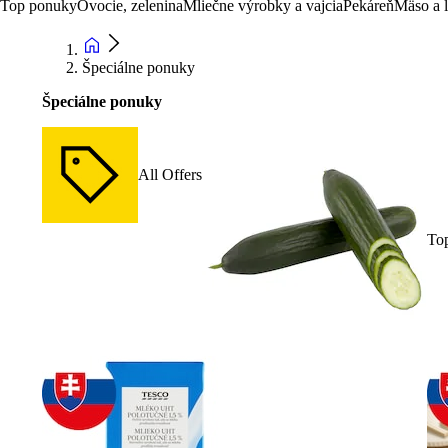
Top ponuky
Ovocie, zelenina
Mliečne výrobky a vajcia
Pekáreň
Mäso a 
Špeciálne ponuky
Špeciálne ponuky
All Offers
To