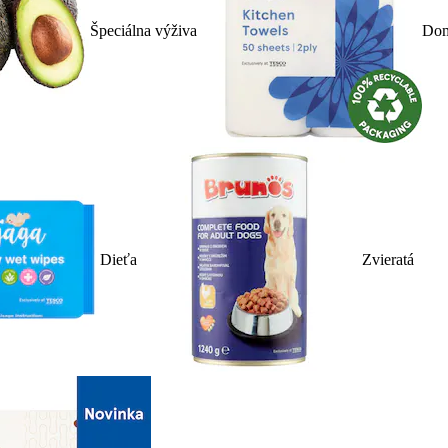
Špeciálna výživa
Dom
Dieťa
Zvieratá