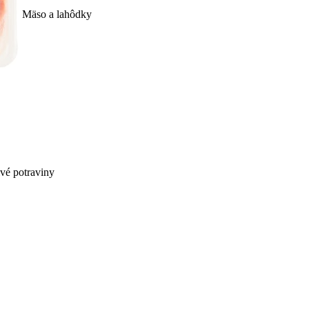
Mäso a lahôdky
ivé potraviny