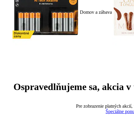
Domov a zábava
Ospravedlňujeme sa, akcia v te
Pre zobrazenie platných akcií,
Špeciálne pon