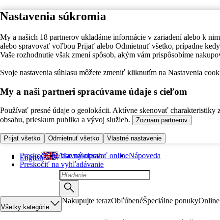
Nastavenia súkromia
My a našich 18 partnerov ukladáme informácie v zariadení alebo k nim
alebo spravovať voľbou Prijať alebo Odmietnuť všetko, prípadne ke
Vaše rozhodnutie však zmení spôsob, akým vám prispôsobíme nakupo
Svoje nastavenia súhlasu môžete zmeniť kliknutím na Nastavenia cooki
My a naši partneri spracúvame údaje s cieľom
Používať presné údaje o geolokácii. Aktívne skenovať charakteristiky 
obsahu, prieskum publika a vývoj služieb.
Zoznam partnerov
Prijať všetko
Odmietnuť všetko
Vlastné nastavenie
Preskočiť na hlavný obsah
Ako nakupovať online
Nápoveda
English
Preskočiť na vyhľadávanie
Nakupujte teraz
Obľúbené
Špeciálne ponuky
Online
Všetky kategórie