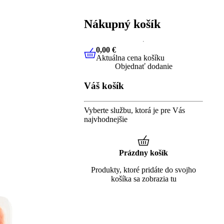
Nákupný košík
0,00 €
Aktuálna cena košíku
0,00 €
Aktuálna cena košíku
Objednať dodanie
Váš košík
Vyberte službu, ktorá je pre Vás
najvhodnejšie
Prázdny košík
Produkty, ktoré pridáte do svojho
košíka sa zobrazia tu