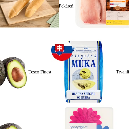
Pekáreň
Tesco Finest
Trvanl