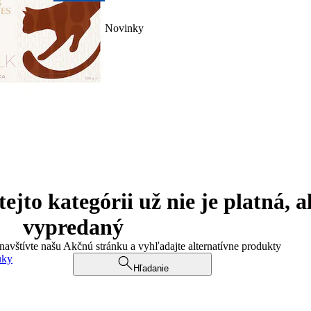
Novinky
jto kategórii už nie je platná, a
vypredaný
 navštívte našu Akčnú stránku a vyhľadajte alternatívne produkty
uky
Hľadanie