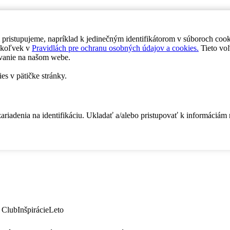
 pristupujeme, napríklad k jedinečným identifikátorom v súboroch coo
dykoľvek v
Pravidlách pre ochranu osobných údajov a cookies.
Tieto voľ
vanie na našom webe.
es v pätičke stránky.
zariadenia na identifikáciu. Ukladať a/alebo pristupovať k informáciám
 Club
Inšpirácie
Leto