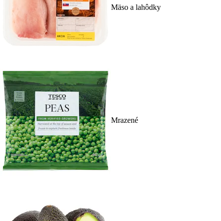
Mäso a lahôdky
Mrazené