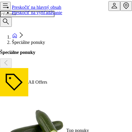
Preskočiť na hlavný obsah
Preskočiť na vyhľadávanie
Špeciálne ponuky
Špeciálne ponuky
All Offers
Top ponuky