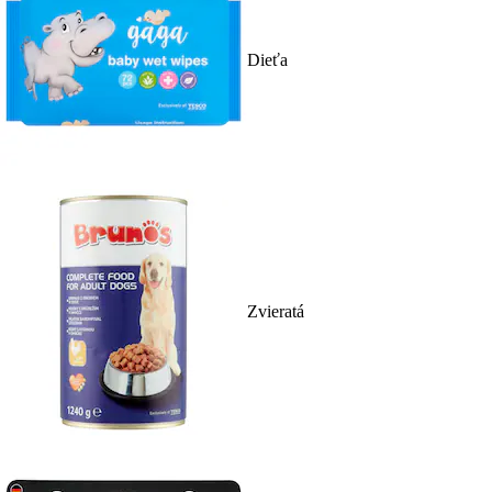
Dieťa
Zvieratá