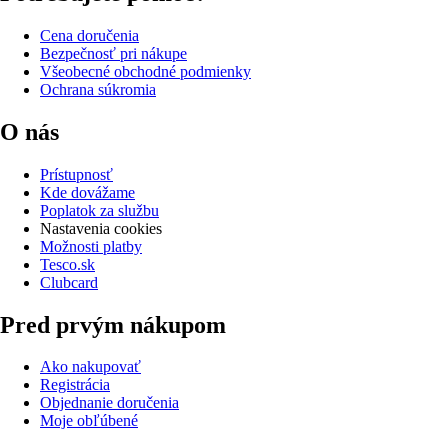
Cena doručenia
Bezpečnosť pri nákupe
Všeobecné obchodné podmienky
Ochrana súkromia
O nás
Prístupnosť
Kde dovážame
Poplatok za službu
Nastavenia cookies
Možnosti platby
Tesco.sk
Clubcard
Pred prvým nákupom
Ako nakupovať
Registrácia
Objednanie doručenia
Moje obľúbené