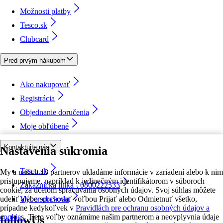
Možnosti platby
Tesco.sk
Clubcard
Pred prvým nákupom
Ako nakupovať
Registrácia
Objednanie doručenia
Moje obľúbené
Kontaktujte nás
Nastavenia súkromia
Tesco.sk
My a našich 18 partnerov ukladáme informácie v zariadení alebo k nim
pristupujeme, napríklad k jedinečným identifikátorom v súboroch
Zákaznícka linka - 0800222333
cookie, za účelom spracúvania osobných údajov. Svoj súhlas môžete
udeliť alebo spravovať voľbou Prijať alebo Odmietnuť všetko,
Výber obchodu
prípadne kedykoľvek v
Pravidlách pre ochranu osobných údajov a
cookies.
Tieto voľby oznámime našim partnerom a neovplyvnia údaje
followUs