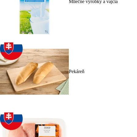
Mliečne výrobky a vajcia
Pekáreň