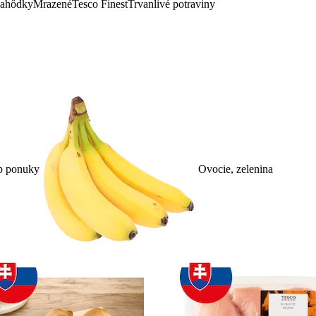
lahôdky
Mrazené
Tesco Finest
Trvanlivé potraviny
p ponuky
Ovocie, zelenina