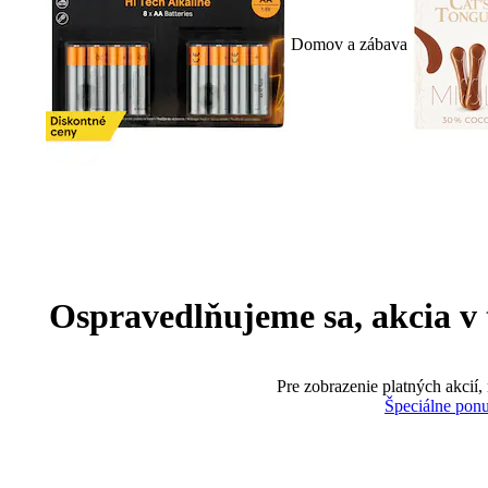
Domov a zábava
Ospravedlňujeme sa, akcia v te
Pre zobrazenie platných akcií,
Špeciálne pon