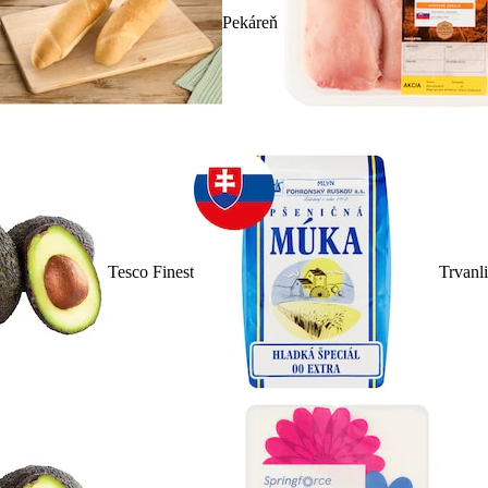
Pekáreň
Tesco Finest
Trvanl