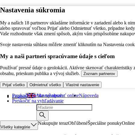
Nastavenia súkromia
My a našich 18 partnerov ukladáme informácie v zariadení alebo k nim
alebo spravovať voľbou Prijať alebo Odmietnuť všetko, prípadne ke
Vaše rozhodnutie však zmení spôsob, akým vám prispôsobíme nakupo
Svoje nastavenia súhlasu môžete zmeniť kliknutím na Nastavenia cooki
My a naši partneri spracúvame údaje s cieľom
Používať presné údaje o geolokácii. Aktívne skenovať charakteristiky 
obsahu, prieskum publika a vývoj služieb.
Zoznam partnerov
Prijať všetko
Odmietnuť všetko
Vlastné nastavenie
Preskočiť na hlavný obsah
Ako nakupovať online
Nápoveda
English
Preskočiť na vyhľadávanie
Nakupujte teraz
Obľúbené
Špeciálne ponuky
Online
Všetky kategórie