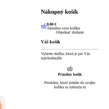
Nákupný košík
0,00 €
Aktuálna cena košíku
0,00 €
Aktuálna cena košíku
Objednať dodanie
Váš košík
Vyberte službu, ktorá je pre Vás
najvhodnejšie
Prázdny košík
Produkty, ktoré pridáte do svojho
košíka sa zobrazia tu