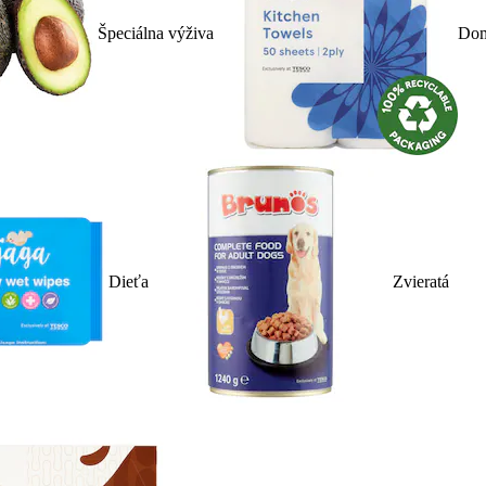
Špeciálna výživa
Dom
Dieťa
Zvieratá