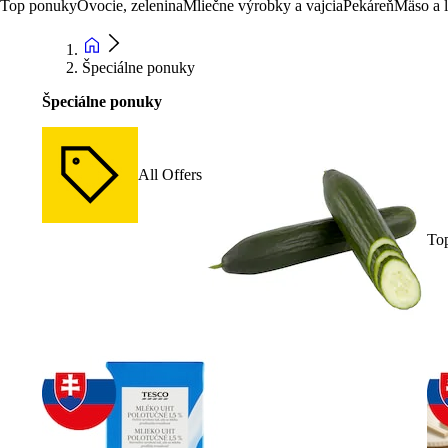
Top ponuky
Ovocie, zelenina
Mliečne výrobky a vajcia
Pekáreň
Mäso a 
Špeciálne ponuky
Špeciálne ponuky
All Offers
To