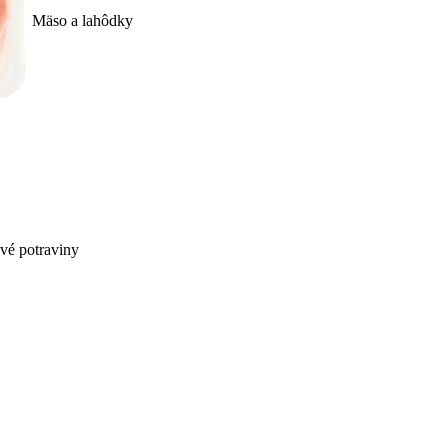
Mäso a lahôdky
ivé potraviny