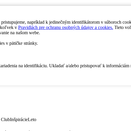
 pristupujeme, napríklad k jedinečným identifikátorom v súboroch coo
dykoľvek v
Pravidlách pre ochranu osobných údajov a cookies.
Tieto voľ
vanie na našom webe.
es v pätičke stránky.
zariadenia na identifikáciu. Ukladať a/alebo pristupovať k informáciám
 Club
Inšpirácie
Leto