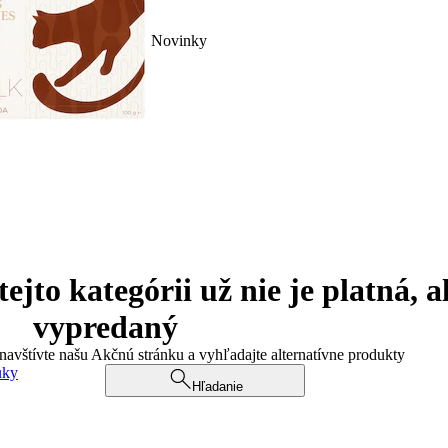
Novinky
jto kategórii už nie je platná, a
vypredaný
 navštívte našu Akčnú stránku a vyhľadajte alternatívne produkty
uky
Hľadanie