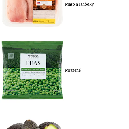
Mäso a lahôdky
Mrazené