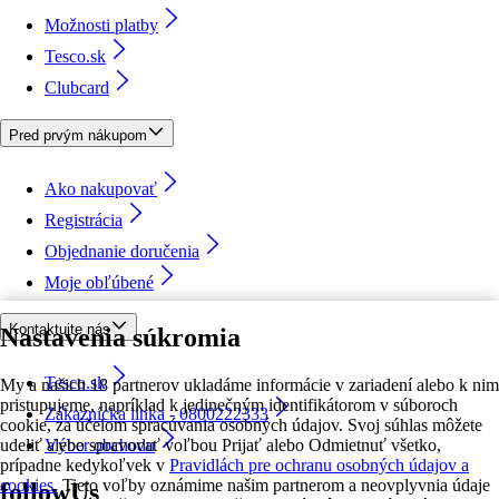
Možnosti platby
Tesco.sk
Clubcard
Pred prvým nákupom
Ako nakupovať
Registrácia
Objednanie doručenia
Moje obľúbené
Kontaktujte nás
Nastavenia súkromia
Tesco.sk
My a našich 18 partnerov ukladáme informácie v zariadení alebo k nim
pristupujeme, napríklad k jedinečným identifikátorom v súboroch
Zákaznícka linka - 0800222333
cookie, za účelom spracúvania osobných údajov. Svoj súhlas môžete
udeliť alebo spravovať voľbou Prijať alebo Odmietnuť všetko,
Výber obchodu
prípadne kedykoľvek v
Pravidlách pre ochranu osobných údajov a
cookies.
Tieto voľby oznámime našim partnerom a neovplyvnia údaje
followUs