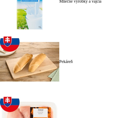
Mliečne výrobky a vajcia
Pekáreň