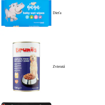
Dieťa
Zvieratá