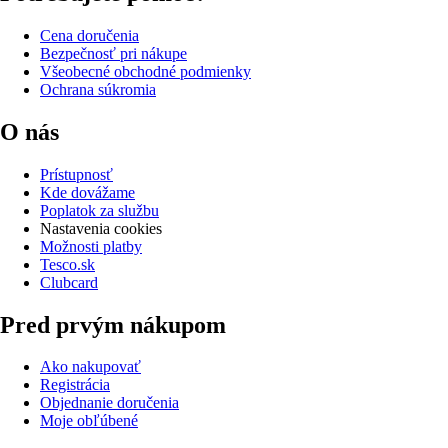
Cena doručenia
Bezpečnosť pri nákupe
Všeobecné obchodné podmienky
Ochrana súkromia
O nás
Prístupnosť
Kde dovážame
Poplatok za službu
Nastavenia cookies
Možnosti platby
Tesco.sk
Clubcard
Pred prvým nákupom
Ako nakupovať
Registrácia
Objednanie doručenia
Moje obľúbené