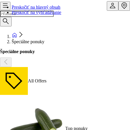
Preskočiť na hlavný obsah
Preskočiť na vyhľadávanie
Špeciálne ponuky
Špeciálne ponuky
All Offers
Top ponuky