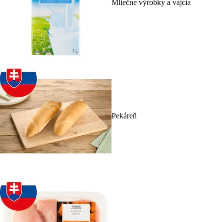
Mliečne výrobky a vajcia
Pekáreň