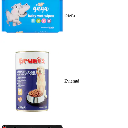
Dieťa
Zvieratá