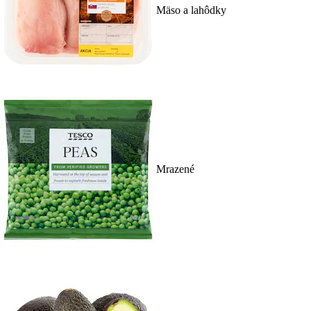
Mäso a lahôdky
Mrazené