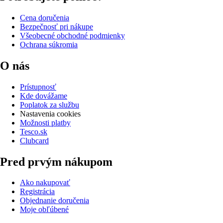
Cena doručenia
Bezpečnosť pri nákupe
Všeobecné obchodné podmienky
Ochrana súkromia
O nás
Prístupnosť
Kde dovážame
Poplatok za službu
Nastavenia cookies
Možnosti platby
Tesco.sk
Clubcard
Pred prvým nákupom
Ako nakupovať
Registrácia
Objednanie doručenia
Moje obľúbené