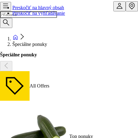
Preskočiť na hlavný obsah
Preskočiť na vyhľadávanie
Špeciálne ponuky
Špeciálne ponuky
All Offers
Top ponuky