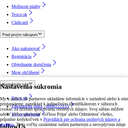
Možnosti platby
Tesco.sk
Clubcard
Pred prvým nákupom
Ako nakupovať
Registrácia
Objednanie doručenia
Moje obľúbené
Kontaktujte nás
Nastavenia súkromia
Tesco.sk
My a našich 18 partnerov ukladáme informácie v zariadení alebo k nim
pristupujeme, napríklad k jedinečným identifikátorom v súboroch
Zákaznícka linka - 0800222333
cookie, za účelom spracúvania osobných údajov. Svoj súhlas môžete
udeliť alebo spravovať voľbou Prijať alebo Odmietnuť všetko,
Výber obchodu
prípadne kedykoľvek v
Pravidlách pre ochranu osobných údajov a
cookies.
Tieto voľby oznámime našim partnerom a neovplyvnia údaje
followUs