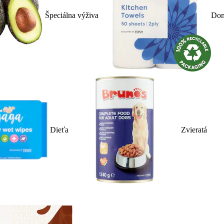
Špeciálna výživa
Dom
Dieťa
Zvieratá