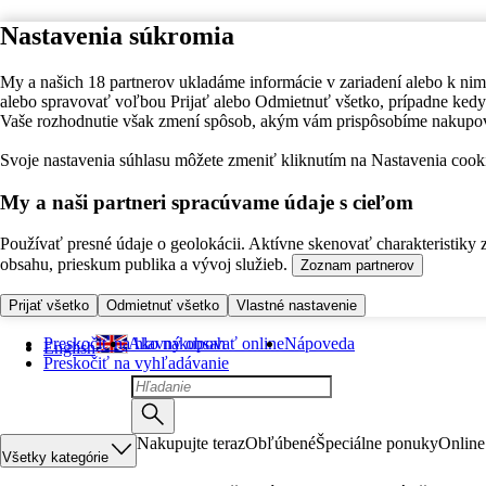
Nastavenia súkromia
My a našich 18 partnerov ukladáme informácie v zariadení alebo k nim
alebo spravovať voľbou Prijať alebo Odmietnuť všetko, prípadne ke
Vaše rozhodnutie však zmení spôsob, akým vám prispôsobíme nakupo
Svoje nastavenia súhlasu môžete zmeniť kliknutím na Nastavenia cooki
My a naši partneri spracúvame údaje s cieľom
Používať presné údaje o geolokácii. Aktívne skenovať charakteristiky 
obsahu, prieskum publika a vývoj služieb.
Zoznam partnerov
Prijať všetko
Odmietnuť všetko
Vlastné nastavenie
Preskočiť na hlavný obsah
Ako nakupovať online
Nápoveda
English
Preskočiť na vyhľadávanie
Nakupujte teraz
Obľúbené
Špeciálne ponuky
Online
Všetky kategórie