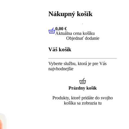
Nákupný košík
0,00 €
Aktuálna cena košíku
0,00 €
Aktuálna cena košíku
Objednať dodanie
Váš košík
Vyberte službu, ktorá je pre Vás
najvhodnejšie
Prázdny košík
Produkty, ktoré pridáte do svojho
košíka sa zobrazia tu