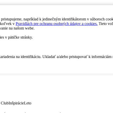
 pristupujeme, napríklad k jedinečným identifikátorom v súboroch coo
dykoľvek v
Pravidlách pre ochranu osobných údajov a cookies.
Tieto voľ
vanie na našom webe.
es v pätičke stránky.
zariadenia na identifikáciu. Ukladať a/alebo pristupovať k informáciám
 Club
Inšpirácie
Leto