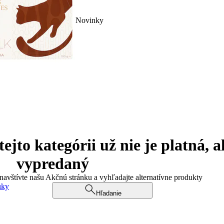
Novinky
jto kategórii už nie je platná, a
vypredaný
 navštívte našu Akčnú stránku a vyhľadajte alternatívne produkty
uky
Hľadanie