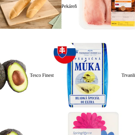
Pekáreň
Tesco Finest
Trvanl