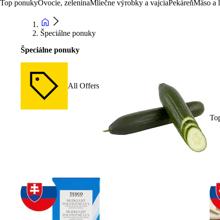
Top ponuky
Ovocie, zelenina
Mliečne výrobky a vajcia
Pekáreň
Mäso a 
Špeciálne ponuky
Špeciálne ponuky
All Offers
To