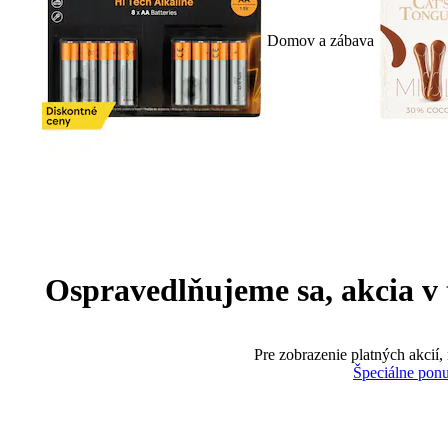
Domov a zábava
Ospravedlňujeme sa, akcia v te
Pre zobrazenie platných akcií,
Špeciálne pon