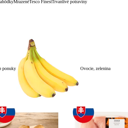
lahôdky
Mrazené
Tesco Finest
Trvanlivé potraviny
p ponuky
Ovocie, zelenina