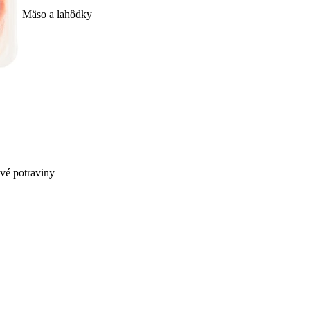
Mäso a lahôdky
ivé potraviny