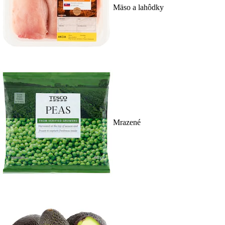
Mäso a lahôdky
Mrazené