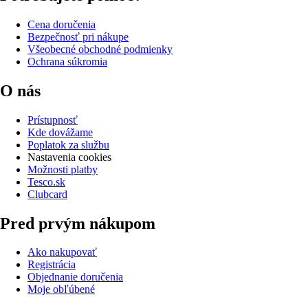
Cena doručenia
Bezpečnosť pri nákupe
Všeobecné obchodné podmienky
Ochrana súkromia
O nás
Prístupnosť
Kde dovážame
Poplatok za službu
Nastavenia cookies
Možnosti platby
Tesco.sk
Clubcard
Pred prvým nákupom
Ako nakupovať
Registrácia
Objednanie doručenia
Moje obľúbené