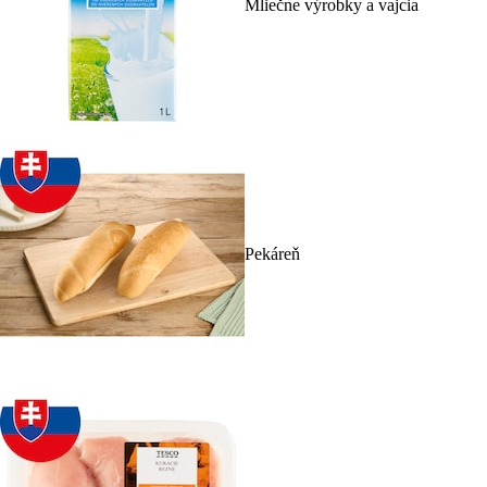
Mliečne výrobky a vajcia
Pekáreň