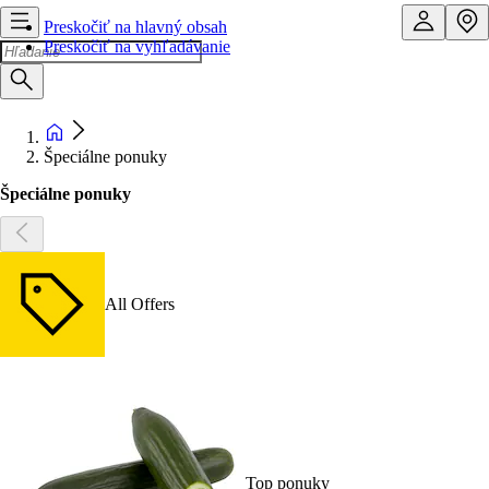
Preskočiť na hlavný obsah
Preskočiť na vyhľadávanie
Špeciálne ponuky
Špeciálne ponuky
All Offers
Top ponuky