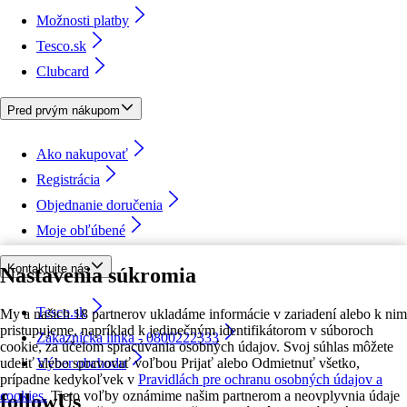
Možnosti platby
Tesco.sk
Clubcard
Pred prvým nákupom
Ako nakupovať
Registrácia
Objednanie doručenia
Moje obľúbené
Kontaktujte nás
Nastavenia súkromia
Tesco.sk
My a našich 18 partnerov ukladáme informácie v zariadení alebo k nim
pristupujeme, napríklad k jedinečným identifikátorom v súboroch
Zákaznícka linka - 0800222333
cookie, za účelom spracúvania osobných údajov. Svoj súhlas môžete
udeliť alebo spravovať voľbou Prijať alebo Odmietnuť všetko,
Výber obchodu
prípadne kedykoľvek v
Pravidlách pre ochranu osobných údajov a
cookies.
Tieto voľby oznámime našim partnerom a neovplyvnia údaje
followUs