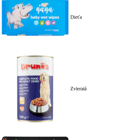
Dieťa
Zvieratá