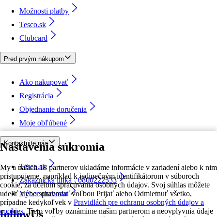
Možnosti platby
Tesco.sk
Clubcard
Pred prvým nákupom
Ako nakupovať
Registrácia
Objednanie doručenia
Moje obľúbené
Kontaktujte nás
Nastavenia súkromia
Tesco.sk
My a našich 18 partnerov ukladáme informácie v zariadení alebo k nim
pristupujeme, napríklad k jedinečným identifikátorom v súboroch
Zákaznícka linka - 0800222333
cookie, za účelom spracúvania osobných údajov. Svoj súhlas môžete
udeliť alebo spravovať voľbou Prijať alebo Odmietnuť všetko,
Výber obchodu
prípadne kedykoľvek v
Pravidlách pre ochranu osobných údajov a
cookies.
Tieto voľby oznámime našim partnerom a neovplyvnia údaje
followUs