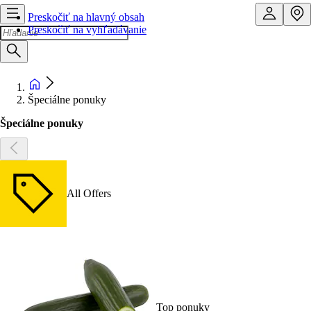
Preskočiť na hlavný obsah
Preskočiť na vyhľadávanie
Špeciálne ponuky
Špeciálne ponuky
All Offers
Top ponuky