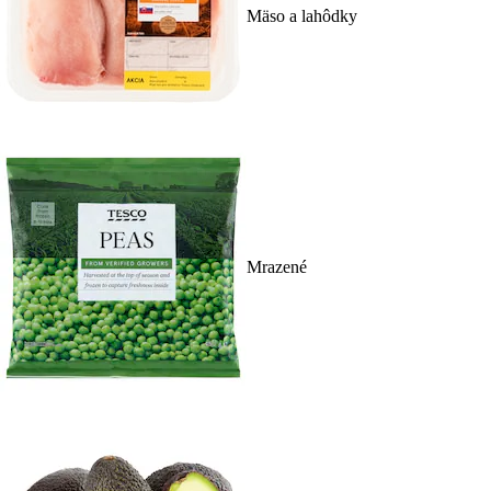
Mäso a lahôdky
Mrazené