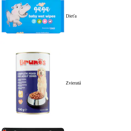
Dieťa
Zvieratá