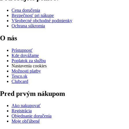
Cena doručenia
Bezpečnosť pri nákupe
Všeobecné obchodné podmienky
Ochrana súkromia
O nás
Prístupnosť
Kde dovážame
Poplatok za službu
Nastavenia cookies
Možnosti platby
Tesco.sk
Clubcard
Pred prvým nákupom
Ako nakupovať
Registrácia
Objednanie doručenia
Moje obľúbené