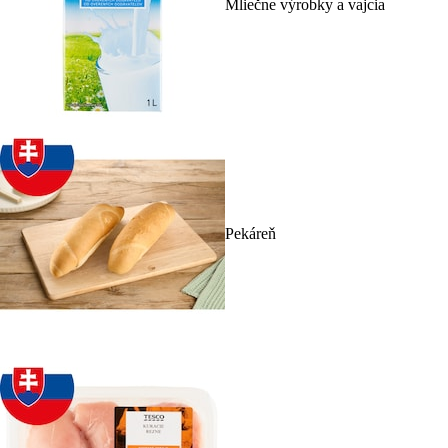
Mliečne výrobky a vajcia
Pekáreň