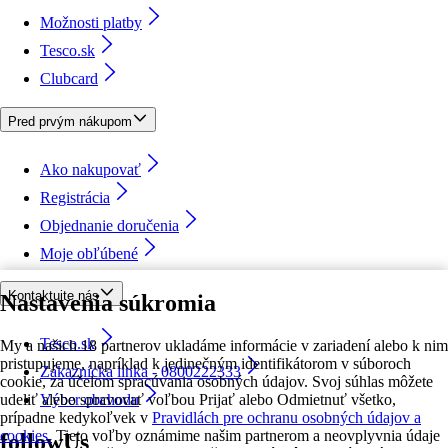
Možnosti platby
Tesco.sk
Clubcard
Pred prvým nákupom
Ako nakupovať
Registrácia
Objednanie doručenia
Moje obľúbené
Kontaktujte nás
Nastavenia súkromia
Tesco.sk
My a našich 18 partnerov ukladáme informácie v zariadení alebo k nim
pristupujeme, napríklad k jedinečným identifikátorom v súboroch
Zákaznícka linka - 0800222333
cookie, za účelom spracúvania osobných údajov. Svoj súhlas môžete
udeliť alebo spravovať voľbou Prijať alebo Odmietnuť všetko,
Výber obchodu
prípadne kedykoľvek v
Pravidlách pre ochranu osobných údajov a
cookies.
Tieto voľby oznámime našim partnerom a neovplyvnia údaje
followUs