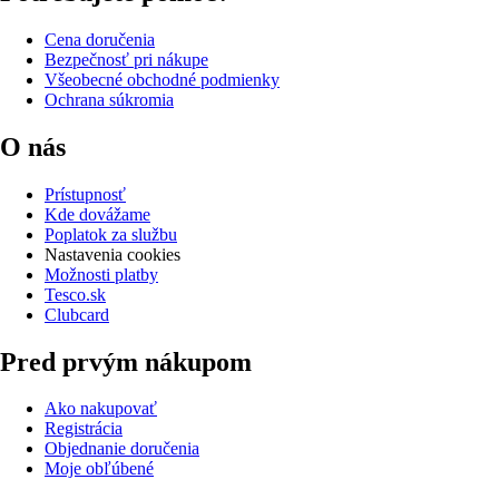
Cena doručenia
Bezpečnosť pri nákupe
Všeobecné obchodné podmienky
Ochrana súkromia
O nás
Prístupnosť
Kde dovážame
Poplatok za službu
Nastavenia cookies
Možnosti platby
Tesco.sk
Clubcard
Pred prvým nákupom
Ako nakupovať
Registrácia
Objednanie doručenia
Moje obľúbené