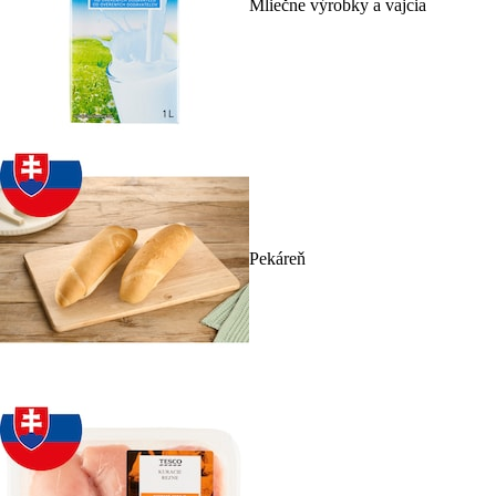
Mliečne výrobky a vajcia
Pekáreň