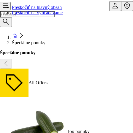
Preskočiť na hlavný obsah
Preskočiť na vyhľadávanie
Špeciálne ponuky
Špeciálne ponuky
All Offers
Top ponuky