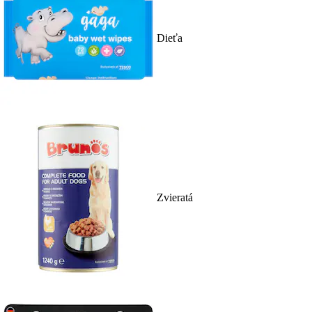
Dieťa
Zvieratá