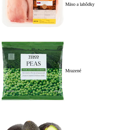
Mäso a lahôdky
Mrazené