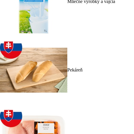
Mliečne výrobky a vajcia
Pekáreň