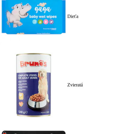
Dieťa
Zvieratá