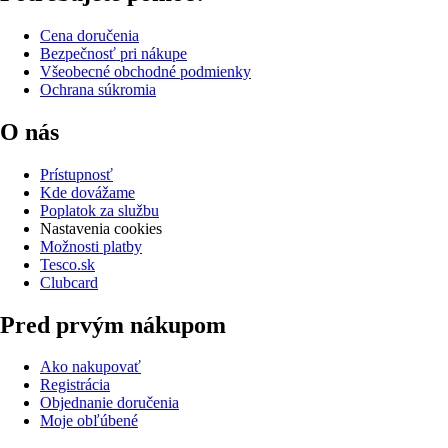
Cena doručenia
Bezpečnosť pri nákupe
Všeobecné obchodné podmienky
Ochrana súkromia
O nás
Prístupnosť
Kde dovážame
Poplatok za službu
Nastavenia cookies
Možnosti platby
Tesco.sk
Clubcard
Pred prvým nákupom
Ako nakupovať
Registrácia
Objednanie doručenia
Moje obľúbené