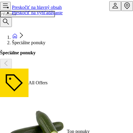
Preskočiť na hlavný obsah
Preskočiť na vyhľadávanie
Špeciálne ponuky
Špeciálne ponuky
All Offers
Top ponuky