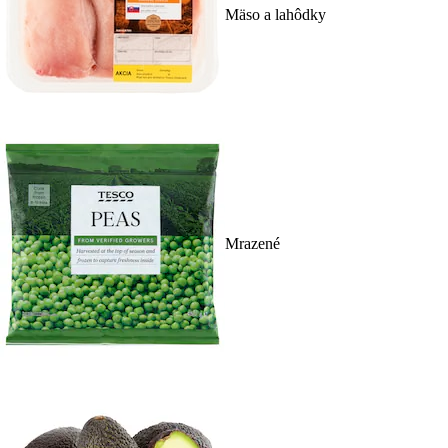
Mäso a lahôdky
Mrazené