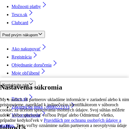
Možnosti platby
Tesco.sk
Clubcard
Pred prvým nákupom
Ako nakupovať
Registrácia
Objednanie doručenia
Moje obľúbené
Kontaktujte nás
Nastavenia súkromia
Tesco.sk
My a našich 18 partnerov ukladáme informácie v zariadení alebo k nim
pristupujeme, napríklad k jedinečným identifikátorom v súboroch
Zákaznícka linka - 0800222333
cookie, za účelom spracúvania osobných údajov. Svoj súhlas môžete
udeliť alebo spravovať voľbou Prijať alebo Odmietnuť všetko,
Výber obchodu
prípadne kedykoľvek v
Pravidlách pre ochranu osobných údajov a
cookies.
Tieto voľby oznámime našim partnerom a neovplyvnia údaje
followUs