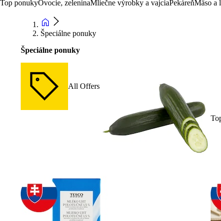
Top ponuky
Ovocie, zelenina
Mliečne výrobky a vajcia
Pekáreň
Mäso a 
Špeciálne ponuky
Špeciálne ponuky
All Offers
To