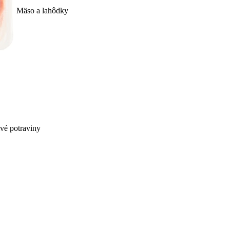
Mäso a lahôdky
ivé potraviny