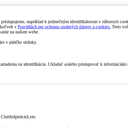
 pristupujeme, napríklad k jedinečným identifikátorom v súboroch coo
dykoľvek v
Pravidlách pre ochranu osobných údajov a cookies.
Tieto voľ
vanie na našom webe.
es v pätičke stránky.
zariadenia na identifikáciu. Ukladať a/alebo pristupovať k informáciám
 Club
Inšpirácie
Leto