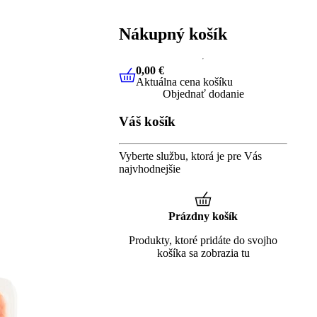
Nákupný košík
0,00 €
Aktuálna cena košíku
0,00 €
Aktuálna cena košíku
Objednať dodanie
Váš košík
Vyberte službu, ktorá je pre Vás
najvhodnejšie
Prázdny košík
Produkty, ktoré pridáte do svojho
košíka sa zobrazia tu