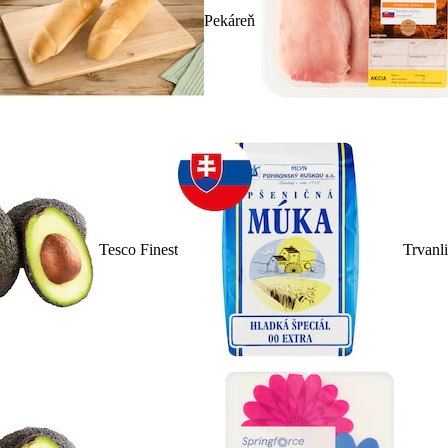
Pekáreň
Tesco Finest
Trvanl