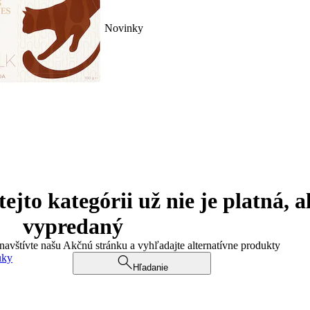
Novinky
jto kategórii už nie je platná, a
vypredaný
 navštívte našu Akčnú stránku a vyhľadajte alternatívne produkty
uky
Hľadanie