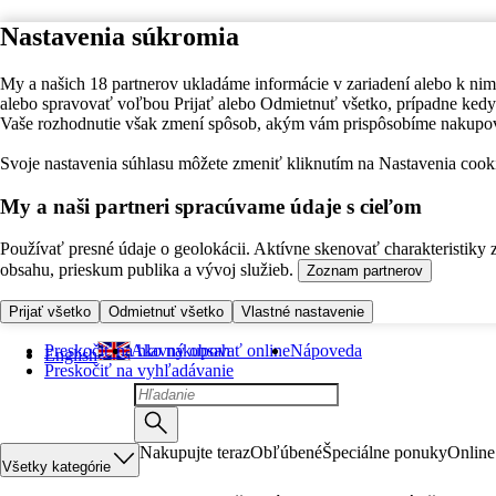
Nastavenia súkromia
My a našich 18 partnerov ukladáme informácie v zariadení alebo k nim
alebo spravovať voľbou Prijať alebo Odmietnuť všetko, prípadne ke
Vaše rozhodnutie však zmení spôsob, akým vám prispôsobíme nakupo
Svoje nastavenia súhlasu môžete zmeniť kliknutím na Nastavenia cooki
My a naši partneri spracúvame údaje s cieľom
Používať presné údaje o geolokácii. Aktívne skenovať charakteristiky 
obsahu, prieskum publika a vývoj služieb.
Zoznam partnerov
Prijať všetko
Odmietnuť všetko
Vlastné nastavenie
Preskočiť na hlavný obsah
Ako nakupovať online
Nápoveda
English
Preskočiť na vyhľadávanie
Nakupujte teraz
Obľúbené
Špeciálne ponuky
Online
Všetky kategórie