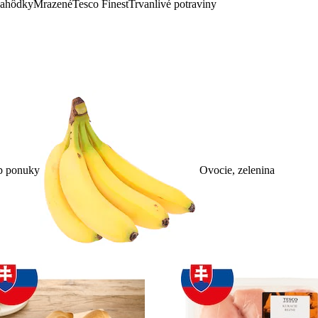
lahôdky
Mrazené
Tesco Finest
Trvanlivé potraviny
p ponuky
Ovocie, zelenina