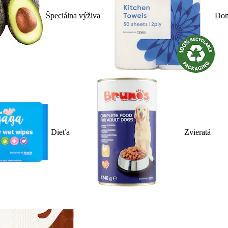
Špeciálna výživa
Dom
Dieťa
Zvieratá