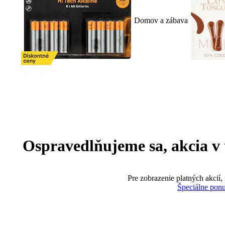
Domov a zábava
Ospravedlňujeme sa, akcia v te
Pre zobrazenie platných akcií,
Špeciálne pon