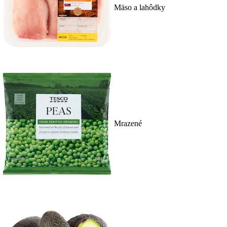
Mäso a lahôdky
Mrazené