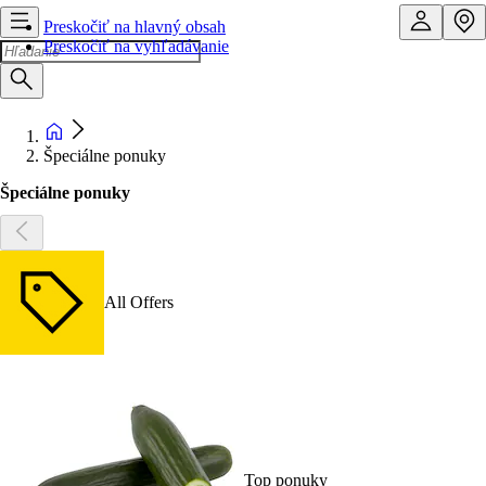
Preskočiť na hlavný obsah
Preskočiť na vyhľadávanie
Špeciálne ponuky
Špeciálne ponuky
All Offers
Top ponuky