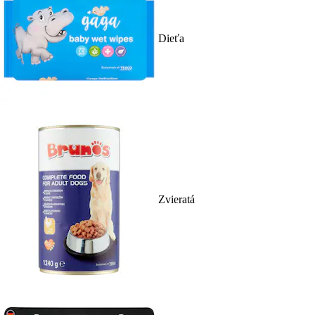
Dieťa
Zvieratá