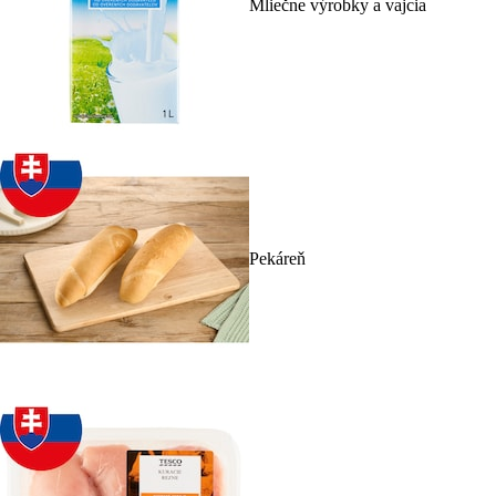
Mliečne výrobky a vajcia
Pekáreň