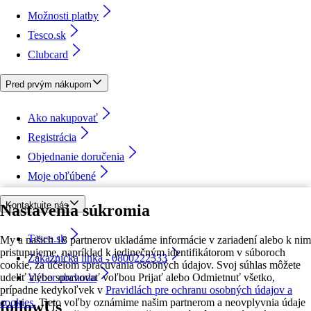
Možnosti platby
Tesco.sk
Clubcard
Pred prvým nákupom
Ako nakupovať
Registrácia
Objednanie doručenia
Moje obľúbené
Kontaktujte nás
Nastavenia súkromia
Tesco.sk
My a našich 18 partnerov ukladáme informácie v zariadení alebo k nim
pristupujeme, napríklad k jedinečným identifikátorom v súboroch
Zákaznícka linka - 0800222333
cookie, za účelom spracúvania osobných údajov. Svoj súhlas môžete
udeliť alebo spravovať voľbou Prijať alebo Odmietnuť všetko,
Výber obchodu
prípadne kedykoľvek v
Pravidlách pre ochranu osobných údajov a
cookies.
Tieto voľby oznámime našim partnerom a neovplyvnia údaje
followUs