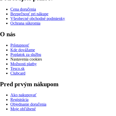
Cena doručenia
Bezpečnosť pri nákupe
Všeobecné obchodné podmienky
Ochrana súkromia
O nás
Prístupnosť
Kde dovážame
Poplatok za službu
Nastavenia cookies
Možnosti platby
Tesco.sk
Clubcard
Pred prvým nákupom
Ako nakupovať
Registrácia
Objednanie doručenia
Moje obľúbené