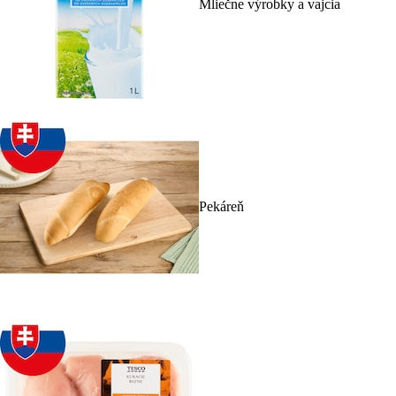
Mliečne výrobky a vajcia
Pekáreň