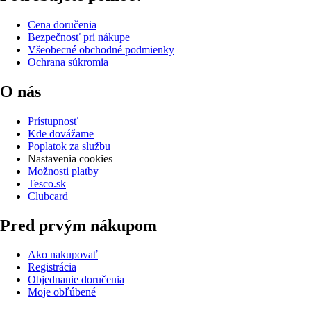
Cena doručenia
Bezpečnosť pri nákupe
Všeobecné obchodné podmienky
Ochrana súkromia
O nás
Prístupnosť
Kde dovážame
Poplatok za službu
Nastavenia cookies
Možnosti platby
Tesco.sk
Clubcard
Pred prvým nákupom
Ako nakupovať
Registrácia
Objednanie doručenia
Moje obľúbené