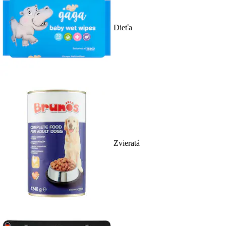
Dieťa
Zvieratá