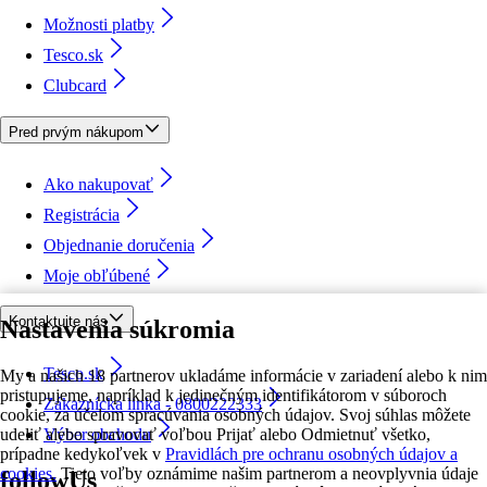
Možnosti platby
Tesco.sk
Clubcard
Pred prvým nákupom
Ako nakupovať
Registrácia
Objednanie doručenia
Moje obľúbené
Kontaktujte nás
Nastavenia súkromia
Tesco.sk
My a našich 18 partnerov ukladáme informácie v zariadení alebo k nim
pristupujeme, napríklad k jedinečným identifikátorom v súboroch
Zákaznícka linka - 0800222333
cookie, za účelom spracúvania osobných údajov. Svoj súhlas môžete
udeliť alebo spravovať voľbou Prijať alebo Odmietnuť všetko,
Výber obchodu
prípadne kedykoľvek v
Pravidlách pre ochranu osobných údajov a
cookies.
Tieto voľby oznámime našim partnerom a neovplyvnia údaje
followUs