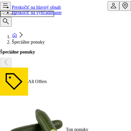
Preskočiť na hlavný obsah
Preskočiť na vyhľadávanie
Špeciálne ponuky
Špeciálne ponuky
All Offers
Top ponuky