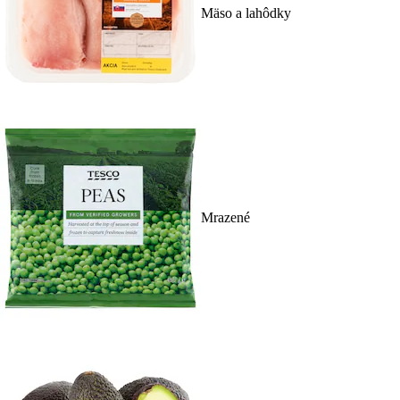
Mäso a lahôdky
Mrazené