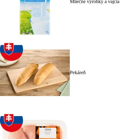
Mliečne výrobky a vajcia
Pekáreň