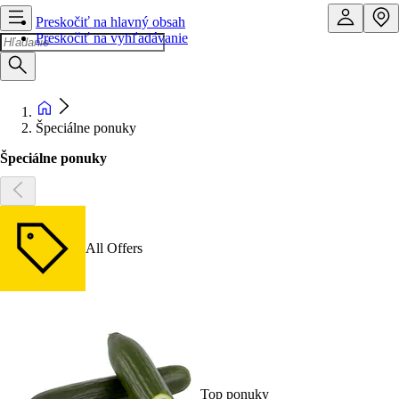
Preskočiť na hlavný obsah
Preskočiť na vyhľadávanie
Špeciálne ponuky
Špeciálne ponuky
All Offers
Top ponuky