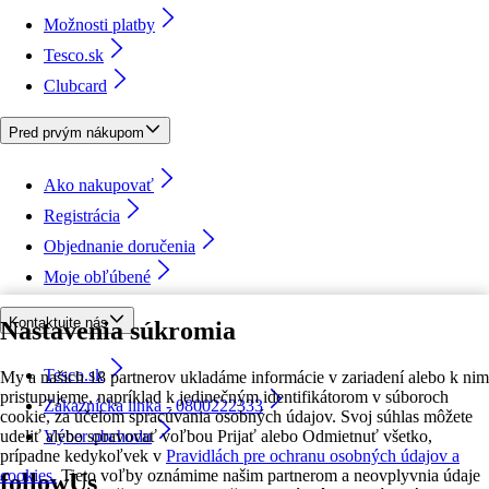
Možnosti platby
Tesco.sk
Clubcard
Pred prvým nákupom
Ako nakupovať
Registrácia
Objednanie doručenia
Moje obľúbené
Kontaktujte nás
Nastavenia súkromia
Tesco.sk
My a našich 18 partnerov ukladáme informácie v zariadení alebo k nim
pristupujeme, napríklad k jedinečným identifikátorom v súboroch
Zákaznícka linka - 0800222333
cookie, za účelom spracúvania osobných údajov. Svoj súhlas môžete
udeliť alebo spravovať voľbou Prijať alebo Odmietnuť všetko,
Výber obchodu
prípadne kedykoľvek v
Pravidlách pre ochranu osobných údajov a
cookies.
Tieto voľby oznámime našim partnerom a neovplyvnia údaje
followUs