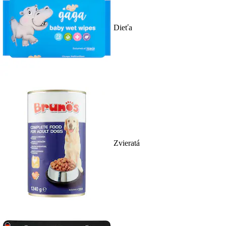
Dieťa
Zvieratá