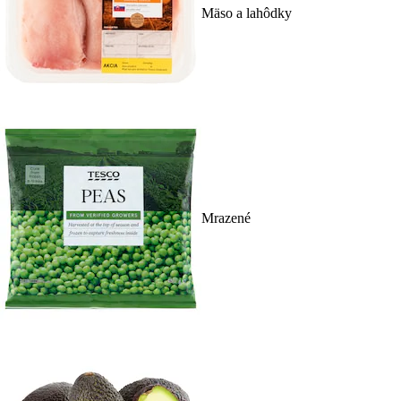
Mäso a lahôdky
Mrazené