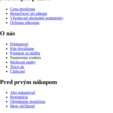
Cena doručenia
Bezpečnosť pri nákupe
Všeobecné obchodné podmienky
Ochrana súkromia
O nás
Prístupnosť
Kde dovážame
Poplatok za službu
Nastavenia cookies
Možnosti platby
Tesco.sk
Clubcard
Pred prvým nákupom
Ako nakupovať
Registrácia
Objednanie doručenia
Moje obľúbené